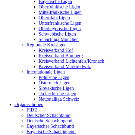
Bayerische Ligen
Oberfränkische Ligen
Mittelfränkische Ligen
Oberpfalz Ligen
Unterfränkische Ligen
Oberbayerische Ligen
Schwäbische Ligen
Schachliga München
Regionale Kreisligen
Kreisverband Hof
Kreisverband Bamberg
Kreisverband Lichtenfels/Kronach
Kreisverband Marktredwitz
Internationale Ligen
Polnische Ligen
Österreich Ligen
Slovakische Ligen
Tschechische Ligen
Nationalliga Schweiz
Organisationen
FIDE
Deutscher Schachbund
Deutsche Schachjugend
Bayerischer Schachbund
Bayerische Schachjugend