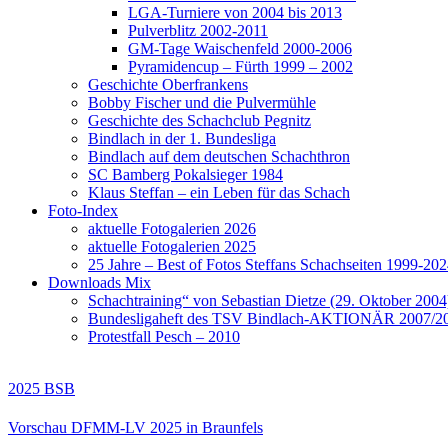
LGA-Turniere von 2004 bis 2013
Pulverblitz 2002-2011
GM-Tage Waischenfeld 2000-2006
Pyramidencup – Fürth 1999 – 2002
Geschichte Oberfrankens
Bobby Fischer und die Pulvermühle
Geschichte des Schachclub Pegnitz
Bindlach in der 1. Bundesliga
Bindlach auf dem deutschen Schachthron
SC Bamberg Pokalsieger 1984
Klaus Steffan – ein Leben für das Schach
Foto-Index
aktuelle Fotogalerien 2026
aktuelle Fotogalerien 2025
25 Jahre – Best of Fotos Steffans Schachseiten 1999-20
Downloads Mix
Schachtraining“ von Sebastian Dietze (29. Oktober 2004
Bundesligaheft des TSV Bindlach-AKTIONÄR 2007/2
Protestfall Pesch – 2010
2025
BSB
Vorschau DFMM-LV 2025 in Braunfels