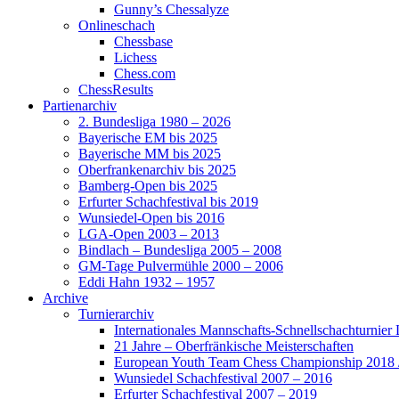
Gunny’s Chessalyze
Onlineschach
Chessbase
Lichess
Chess.com
ChessResults
Partienarchiv
2. Bundesliga 1980 – 2026
Bayerische EM bis 2025
Bayerische MM bis 2025
Oberfrankenarchiv bis 2025
Bamberg-Open bis 2025
Erfurter Schachfestival bis 2019
Wunsiedel-Open bis 2016
LGA-Open 2003 – 2013
Bindlach – Bundesliga 2005 – 2008
GM-Tage Pulvermühle 2000 – 2006
Eddi Hahn 1932 – 1957
Archive
Turnierarchiv
Internationales Mannschafts-Schnellschachturnier
21 Jahre – Oberfränkische Meisterschaften
European Youth Team Chess Championship 2018 
Wunsiedel Schachfestival 2007 – 2016
Erfurter Schachfestival 2007 – 2019