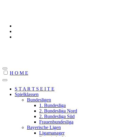
www.steffans-schachseiten.de
H O M E
S T A R T S E I T E
Spielklassen
Bundesligen
1. Bundesliga
2. Bundesliga Nord
2. Bundesliga Süd
Frauenbundesliga
Bayerische Ligen
Ligamanager