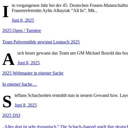
I
m vergangenen Jahr bei der 45. Deutschen Frauen-Mannschaft
Frauenreferentin Aylin Albayrak “All In”. Mit...
Juni 8, 2025
2025
Open / Turniere
Team Pulvermühle gewinnt Leutasch 2025
A
uch heuer gewann das Team um GM Michael Bezold das hochkar
Juni 8, 2025
2025
Webmaster in eigener Sache
In eigener Sache…
S
teffans Schachseiten erstrahlt nun in neuem Gewand bzw. Layou
Juni 8, 2025
2025
DSJ
„Alles dort ist sehr dynamisch.“ Die Schach-Jugend spielt ihre deutsc