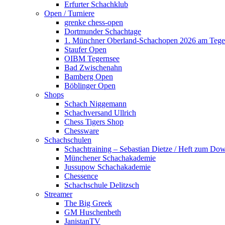
Erfurter Schachklub
Open / Turniere
grenke chess-open
Dortmunder Schachtage
1. Münchner Oberland-Schachopen 2026 am Tege
Staufer Open
OIBM Tegernsee
Bad Zwischenahn
Bamberg Open
Böblinger Open
Shops
Schach Niggemann
Schachversand Ullrich
Chess Tigers Shop
Chessware
Schachschulen
Schachtraining – Sebastian Dietze / Heft zum Do
Münchener Schachakademie
Jussupow Schachakademie
Chessence
Schachschule Delitzsch
Streamer
The Big Greek
GM Huschenbeth
JanistanTV