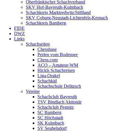
Oberfränkischer Schachverband
SKV Hof-Bayreuth-Kulmbach
Schachkreis Marktredwitz/Stiftland
SKV Coburg-Neustadt-Lichtenfels-Kronach
Schachkreis Bamberg
FIDE
DWZ
Links
Schachseiten
Chessbase
Perlen vom Bodensee
Chess.com
ACO – Amateur-WM
Hickls Schachreisen
Liga-Orakel
Schachkid
Schachschule Delitzsch
Vereine
Schachclub Bayreuth
TSV Bindlach Aktionär
Schachclub Pegnitz
SC Bamberg
SC Höchstadt
SK Kulmbach
SV Seubelsdorf