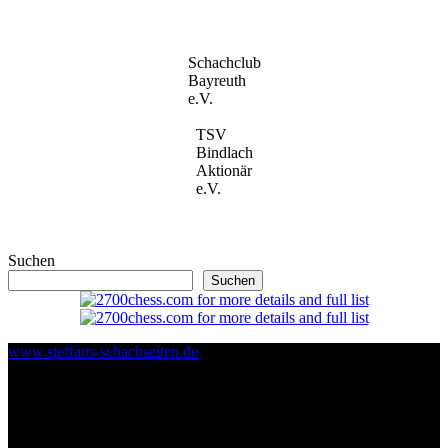
Schachclub
Bayreuth
e.V.
TSV
Bindlach
Aktionär
e.V.
Suchen
Suchen
www.steffans-schachseiten.de