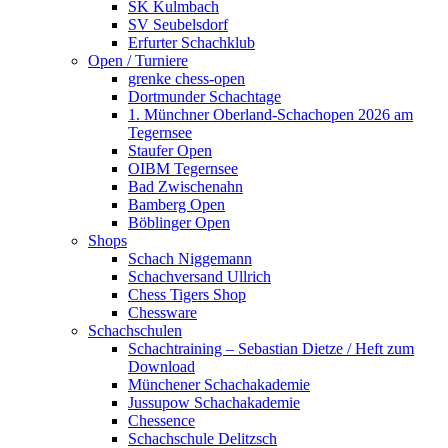
SK Kulmbach
SV Seubelsdorf
Erfurter Schachklub
Open / Turniere
grenke chess-open
Dortmunder Schachtage
1. Münchner Oberland-Schachopen 2026 am
Tegernsee
Staufer Open
OIBM Tegernsee
Bad Zwischenahn
Bamberg Open
Böblinger Open
Shops
Schach Niggemann
Schachversand Ullrich
Chess Tigers Shop
Chessware
Schachschulen
Schachtraining – Sebastian Dietze / Heft zum
Download
Münchener Schachakademie
Jussupow Schachakademie
Chessence
Schachschule Delitzsch