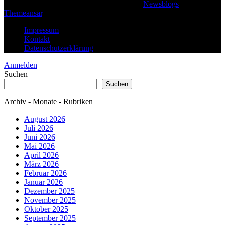
© 2026 Klaus Steffan - All rights reserved
|
Newsblogs
von
Themeansar
.
Impressum
Kontakt
Datenschutzerklärung
Anmelden
Suchen
Suchen
Archiv - Monate - Rubriken
August 2026
Juli 2026
Juni 2026
Mai 2026
April 2026
März 2026
Februar 2026
Januar 2026
Dezember 2025
November 2025
Oktober 2025
September 2025