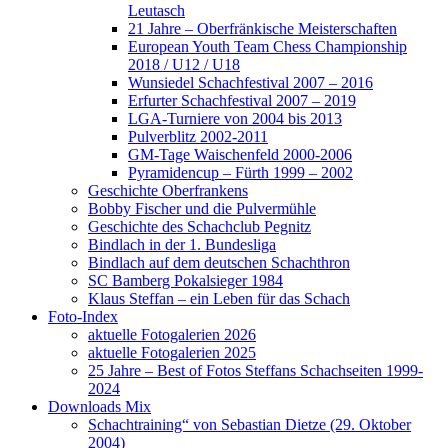
Leutasch
21 Jahre – Oberfränkische Meisterschaften
European Youth Team Chess Championship
2018 / U12 / U18
Wunsiedel Schachfestival 2007 – 2016
Erfurter Schachfestival 2007 – 2019
LGA-Turniere von 2004 bis 2013
Pulverblitz 2002-2011
GM-Tage Waischenfeld 2000-2006
Pyramidencup – Fürth 1999 – 2002
Geschichte Oberfrankens
Bobby Fischer und die Pulvermühle
Geschichte des Schachclub Pegnitz
Bindlach in der 1. Bundesliga
Bindlach auf dem deutschen Schachthron
SC Bamberg Pokalsieger 1984
Klaus Steffan – ein Leben für das Schach
Foto-Index
aktuelle Fotogalerien 2026
aktuelle Fotogalerien 2025
25 Jahre – Best of Fotos Steffans Schachseiten 1999-
2024
Downloads Mix
Schachtraining“ von Sebastian Dietze (29. Oktober
2004)