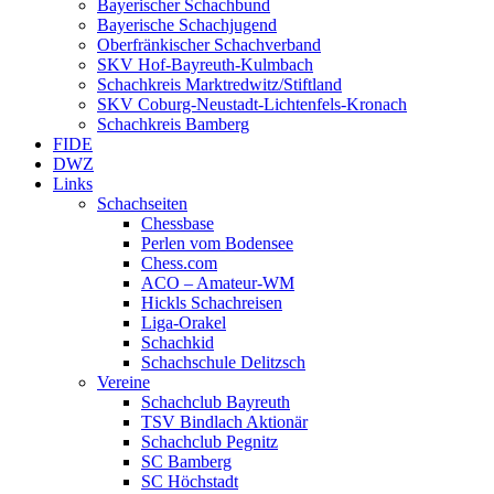
Bayerischer Schachbund
Bayerische Schachjugend
Oberfränkischer Schachverband
SKV Hof-Bayreuth-Kulmbach
Schachkreis Marktredwitz/Stiftland
SKV Coburg-Neustadt-Lichtenfels-Kronach
Schachkreis Bamberg
FIDE
DWZ
Links
Schachseiten
Chessbase
Perlen vom Bodensee
Chess.com
ACO – Amateur-WM
Hickls Schachreisen
Liga-Orakel
Schachkid
Schachschule Delitzsch
Vereine
Schachclub Bayreuth
TSV Bindlach Aktionär
Schachclub Pegnitz
SC Bamberg
SC Höchstadt