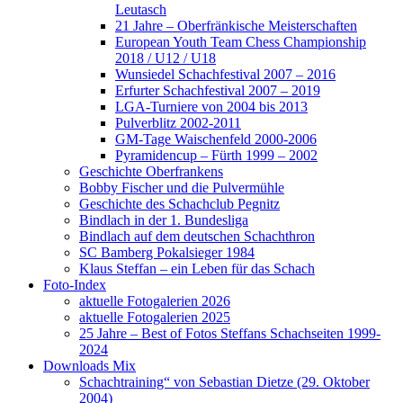
Leutasch
21 Jahre – Oberfränkische Meisterschaften
European Youth Team Chess Championship
2018 / U12 / U18
Wunsiedel Schachfestival 2007 – 2016
Erfurter Schachfestival 2007 – 2019
LGA-Turniere von 2004 bis 2013
Pulverblitz 2002-2011
GM-Tage Waischenfeld 2000-2006
Pyramidencup – Fürth 1999 – 2002
Geschichte Oberfrankens
Bobby Fischer und die Pulvermühle
Geschichte des Schachclub Pegnitz
Bindlach in der 1. Bundesliga
Bindlach auf dem deutschen Schachthron
SC Bamberg Pokalsieger 1984
Klaus Steffan – ein Leben für das Schach
Foto-Index
aktuelle Fotogalerien 2026
aktuelle Fotogalerien 2025
25 Jahre – Best of Fotos Steffans Schachseiten 1999-
2024
Downloads Mix
Schachtraining“ von Sebastian Dietze (29. Oktober
2004)