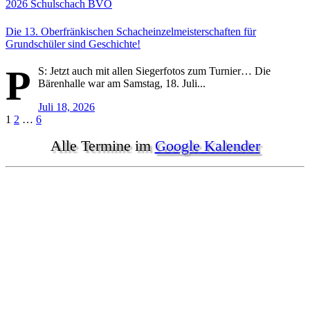
2026
Schulschach
BVO
Die 13. Oberfränkischen Schacheinzelmeisterschaften für
Grundschüler sind Geschichte!
P
S: Jetzt auch mit allen Siegerfotos zum Turnier… Die
Bärenhalle war am Samstag, 18. Juli...
Juli 18, 2026
Seitennummerierung
1
2
…
6
der
Alle Termine im
Google Kalender
Beiträge