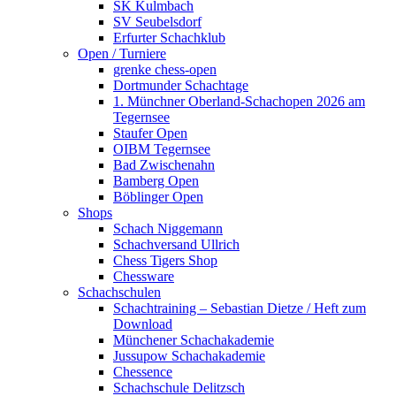
SK Kulmbach
SV Seubelsdorf
Erfurter Schachklub
Open / Turniere
grenke chess-open
Dortmunder Schachtage
1. Münchner Oberland-Schachopen 2026 am
Tegernsee
Staufer Open
OIBM Tegernsee
Bad Zwischenahn
Bamberg Open
Böblinger Open
Shops
Schach Niggemann
Schachversand Ullrich
Chess Tigers Shop
Chessware
Schachschulen
Schachtraining – Sebastian Dietze / Heft zum
Download
Münchener Schachakademie
Jussupow Schachakademie
Chessence
Schachschule Delitzsch