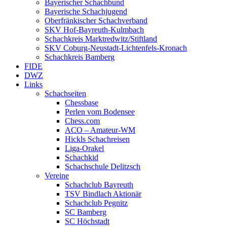
Bayerischer Schachbund
Bayerische Schachjugend
Oberfränkischer Schachverband
SKV Hof-Bayreuth-Kulmbach
Schachkreis Marktredwitz/Stiftland
SKV Coburg-Neustadt-Lichtenfels-Kronach
Schachkreis Bamberg
FIDE
DWZ
Links
Schachseiten
Chessbase
Perlen vom Bodensee
Chess.com
ACO – Amateur-WM
Hickls Schachreisen
Liga-Orakel
Schachkid
Schachschule Delitzsch
Vereine
Schachclub Bayreuth
TSV Bindlach Aktionär
Schachclub Pegnitz
SC Bamberg
SC Höchstadt