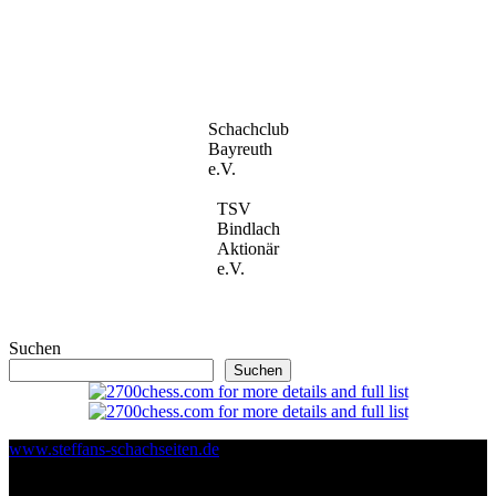
Schachclub
Bayreuth
e.V.
TSV
Bindlach
Aktionär
e.V.
Suchen
Suchen
www.steffans-schachseiten.de