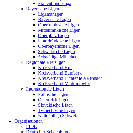
Frauenbundesliga
Bayerische Ligen
Ligamanager
Bayerische Ligen
Oberfränkische Ligen
Mittelfränkische Ligen
Oberpfalz Ligen
Unterfränkische Ligen
Oberbayerische Ligen
Schwäbische Ligen
Schachliga München
Regionale Kreisligen
Kreisverband Hof
Kreisverband Bamberg
Kreisverband Lichtenfels/Kronach
Kreisverband Marktredwitz
Internationale Ligen
Polnische Ligen
Österreich Ligen
Slovakische Ligen
Tschechische Ligen
Nationalliga Schweiz
Organisationen
FIDE
Deutscher Schachbund