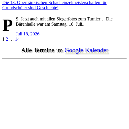
Die 13. Oberfränkischen Schacheinzelmeisterschaften für
Grundschüler sind Geschichte!
P
S: Jetzt auch mit allen Siegerfotos zum Turnier… Die
Bärenhalle war am Samstag, 18. Juli...
Juli 18, 2026
Seitennummerierung
1
2
…
14
der
Alle Termine im
Google Kalender
Beiträge