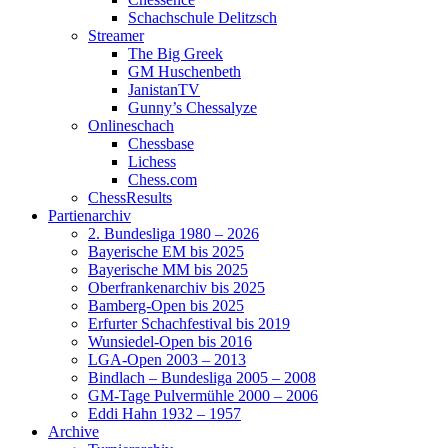
Schachschule Delitzsch
Streamer
The Big Greek
GM Huschenbeth
JanistanTV
Gunny’s Chessalyze
Onlineschach
Chessbase
Lichess
Chess.com
ChessResults
Partienarchiv
2. Bundesliga 1980 – 2026
Bayerische EM bis 2025
Bayerische MM bis 2025
Oberfrankenarchiv bis 2025
Bamberg-Open bis 2025
Erfurter Schachfestival bis 2019
Wunsiedel-Open bis 2016
LGA-Open 2003 – 2013
Bindlach – Bundesliga 2005 – 2008
GM-Tage Pulvermühle 2000 – 2006
Eddi Hahn 1932 – 1957
Archive