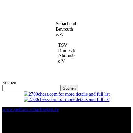
Schachclub
Bayreuth
e.V.
TSV
Bindlach
Aktionär
e.V.
Suchen
Suchen
www.steffans-schachseiten.de