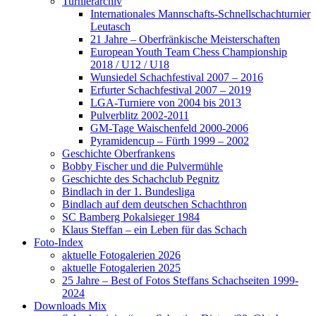
Turnierarchiv
Internationales Mannschafts-Schnellschachturnier
Leutasch
21 Jahre – Oberfränkische Meisterschaften
European Youth Team Chess Championship
2018 / U12 / U18
Wunsiedel Schachfestival 2007 – 2016
Erfurter Schachfestival 2007 – 2019
LGA-Turniere von 2004 bis 2013
Pulverblitz 2002-2011
GM-Tage Waischenfeld 2000-2006
Pyramidencup – Fürth 1999 – 2002
Geschichte Oberfrankens
Bobby Fischer und die Pulvermühle
Geschichte des Schachclub Pegnitz
Bindlach in der 1. Bundesliga
Bindlach auf dem deutschen Schachthron
SC Bamberg Pokalsieger 1984
Klaus Steffan – ein Leben für das Schach
Foto-Index
aktuelle Fotogalerien 2026
aktuelle Fotogalerien 2025
25 Jahre – Best of Fotos Steffans Schachseiten 1999-
2024
Downloads Mix