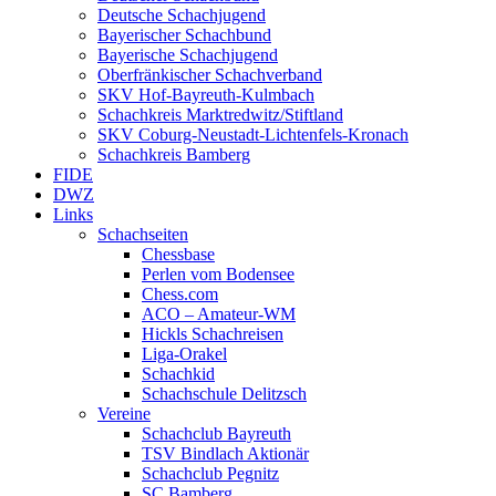
Deutsche Schachjugend
Bayerischer Schachbund
Bayerische Schachjugend
Oberfränkischer Schachverband
SKV Hof-Bayreuth-Kulmbach
Schachkreis Marktredwitz/Stiftland
SKV Coburg-Neustadt-Lichtenfels-Kronach
Schachkreis Bamberg
FIDE
DWZ
Links
Schachseiten
Chessbase
Perlen vom Bodensee
Chess.com
ACO – Amateur-WM
Hickls Schachreisen
Liga-Orakel
Schachkid
Schachschule Delitzsch
Vereine
Schachclub Bayreuth
TSV Bindlach Aktionär
Schachclub Pegnitz
SC Bamberg