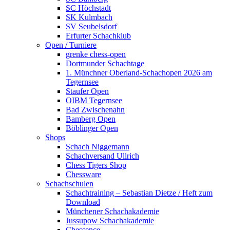
SC Höchstadt
SK Kulmbach
SV Seubelsdorf
Erfurter Schachklub
Open / Turniere
grenke chess-open
Dortmunder Schachtage
1. Münchner Oberland-Schachopen 2026 am
Tegernsee
Staufer Open
OIBM Tegernsee
Bad Zwischenahn
Bamberg Open
Böblinger Open
Shops
Schach Niggemann
Schachversand Ullrich
Chess Tigers Shop
Chessware
Schachschulen
Schachtraining – Sebastian Dietze / Heft zum
Download
Münchener Schachakademie
Jussupow Schachakademie
Chessence