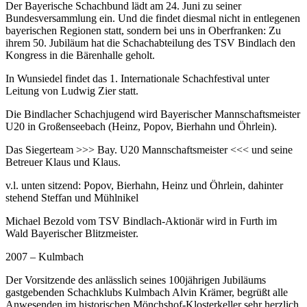
Der Bayerische Schachbund lädt am 24. Juni zu seiner
Bundesversammlung ein. Und die findet diesmal nicht in entlegenen
bayerischen Regionen statt, sondern bei uns in Oberfranken: Zu
ihrem 50. Jubiläum hat die Schachabteilung des TSV Bindlach den
Kongress in die Bärenhalle geholt.
In Wunsiedel findet das 1. Internationale Schachfestival unter
Leitung von Ludwig Zier statt.
Die Bindlacher Schachjugend wird Bayerischer Mannschaftsmeister
U20 in Großenseebach (Heinz, Popov, Bierhahn und Öhrlein).
Das Siegerteam >>> Bay. U20 Mannschaftsmeister <<< und seine
Betreuer Klaus und Klaus.
v.l. unten sitzend: Popov, Bierhahn, Heinz und Öhrlein, dahinter
stehend Steffan und Mühlnikel
Michael Bezold vom TSV Bindlach-Aktionär wird in Furth im
Wald Bayerischer Blitzmeister.
2007 – Kulmbach
Der Vorsitzende des anlässlich seines 100jährigen Jubiläums
gastgebenden Schachklubs Kulmbach Alvin Krämer, begrüßt alle
Anwesenden im historischen Mönchshof-Klosterkeller sehr herzlich.