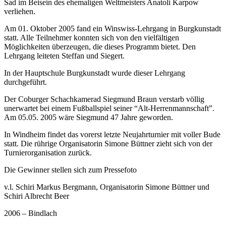
Sad im Beisein des ehemaligen Weltmeisters Anatoli Karpow
verliehen.
Am 01. Oktober 2005 fand ein Winswiss-Lehrgang in Burgkunstadt
statt. Alle Teilnehmer konnten sich von den vielfältigen
Möglichkeiten überzeugen, die dieses Programm bietet. Den
Lehrgang leiteten Steffan und Siegert.
In der Hauptschule Burgkunstadt wurde dieser Lehrgang
durchgeführt.
Der Coburger Schachkamerad Siegmund Braun verstarb völlig
unerwartet bei einem Fußballspiel seiner “Alt-Herrenmannschaft”.
Am 05.05. 2005 wäre Siegmund 47 Jahre geworden.
In Windheim findet das vorerst letzte Neujahrturnier mit voller Bude
statt. Die rührige Organisatorin Simone Büttner zieht sich von der
Turnierorganisation zurück.
Die Gewinner stellen sich zum Pressefoto
v.l. Schiri Markus Bergmann, Organisatorin Simone Büttner und
Schiri Albrecht Beer
2006 – Bindlach