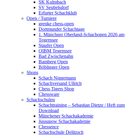
SK Kulmbach
SV Seubelsdorf
Erfurter Schachklub
Open / Turniere
grenke chess-open
Dortmunder Schachtage
1. Münchner Oberland-Schachopen 2026 am
Tegernsee
Staufer Open
OIBM Tegernsee
Bad Zwischenahn
Bamberg Open
Böblinger Open
Shops
Schach Niggemann
Schachversand Ullrich
Chess Tigers Shop
Chessware
Schachschulen
Schachtraining – Sebastian Dietze / Heft zum
Download
Münchener Schachakademie
Jussupow Schachakademie
Chessence
Schachschule Delitzsch