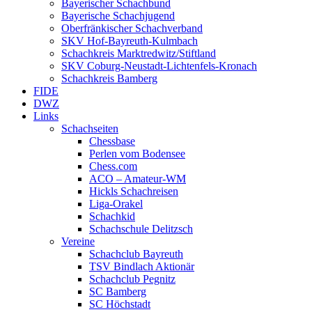
Bayerischer Schachbund
Bayerische Schachjugend
Oberfränkischer Schachverband
SKV Hof-Bayreuth-Kulmbach
Schachkreis Marktredwitz/Stiftland
SKV Coburg-Neustadt-Lichtenfels-Kronach
Schachkreis Bamberg
FIDE
DWZ
Links
Schachseiten
Chessbase
Perlen vom Bodensee
Chess.com
ACO – Amateur-WM
Hickls Schachreisen
Liga-Orakel
Schachkid
Schachschule Delitzsch
Vereine
Schachclub Bayreuth
TSV Bindlach Aktionär
Schachclub Pegnitz
SC Bamberg
SC Höchstadt