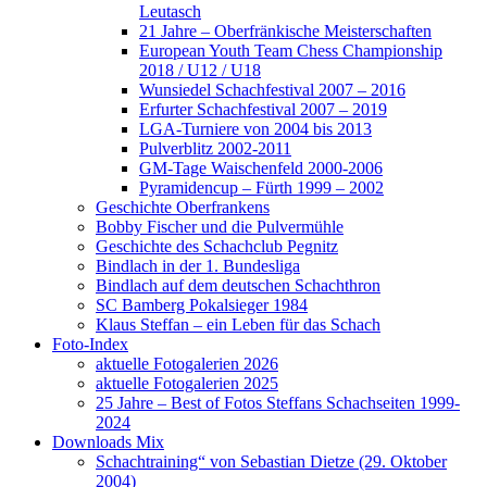
Leutasch
21 Jahre – Oberfränkische Meisterschaften
European Youth Team Chess Championship
2018 / U12 / U18
Wunsiedel Schachfestival 2007 – 2016
Erfurter Schachfestival 2007 – 2019
LGA-Turniere von 2004 bis 2013
Pulverblitz 2002-2011
GM-Tage Waischenfeld 2000-2006
Pyramidencup – Fürth 1999 – 2002
Geschichte Oberfrankens
Bobby Fischer und die Pulvermühle
Geschichte des Schachclub Pegnitz
Bindlach in der 1. Bundesliga
Bindlach auf dem deutschen Schachthron
SC Bamberg Pokalsieger 1984
Klaus Steffan – ein Leben für das Schach
Foto-Index
aktuelle Fotogalerien 2026
aktuelle Fotogalerien 2025
25 Jahre – Best of Fotos Steffans Schachseiten 1999-
2024
Downloads Mix
Schachtraining“ von Sebastian Dietze (29. Oktober
2004)