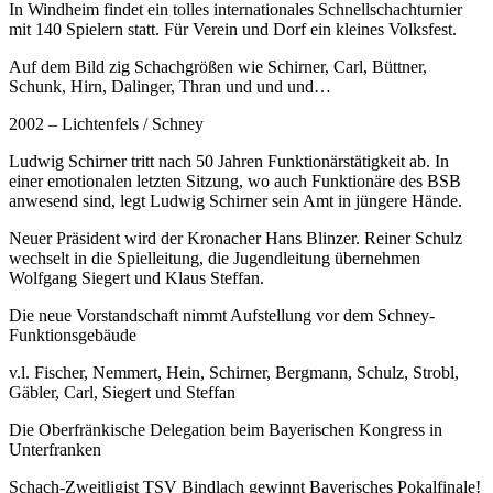
In Windheim findet ein tolles internationales Schnellschachturnier
mit 140 Spielern statt. Für Verein und Dorf ein kleines Volksfest.
Auf dem Bild zig Schachgrößen wie Schirner, Carl, Büttner,
Schunk, Hirn, Dalinger, Thran und und und…
2002 – Lichtenfels / Schney
Ludwig Schirner tritt nach 50 Jahren Funktionärstätigkeit ab. In
einer emotionalen letzten Sitzung, wo auch Funktionäre des BSB
anwesend sind, legt Ludwig Schirner sein Amt in jüngere Hände.
Neuer Präsident wird der Kronacher Hans Blinzer. Reiner Schulz
wechselt in die Spielleitung, die Jugendleitung übernehmen
Wolfgang Siegert und Klaus Steffan.
Die neue Vorstandschaft nimmt Aufstellung vor dem Schney-
Funktionsgebäude
v.l. Fischer, Nemmert, Hein, Schirner, Bergmann, Schulz, Strobl,
Gäbler, Carl, Siegert und Steffan
Die Oberfränkische Delegation beim Bayerischen Kongress in
Unterfranken
Schach-Zweitligist TSV Bindlach gewinnt Bayerisches Pokalfinale!