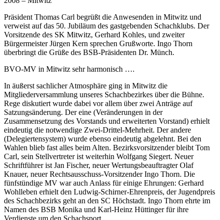
2008 – Mitwitz
Präsident Thomas Carl begrüßt die Anwesenden in Mitwitz und
verweist auf das 50. Jubiläum des gastgebenden Schachklubs. Der
Vorsitzende des SK Mitwitz, Gerhard Kohles, und zweiter
Bürgermeister Jürgen Kern sprechen Grußworte. Ingo Thorn
überbringt die Grüße des BSB-Präsidenten Dr. Münch.
BVO-MV in Mitwitz sehr harmonisch ….
In äußerst sachlicher Atmosphäre ging in Mitwitz die
Mitgliederversammlung unseres Schachbezirkes über die Bühne.
Rege diskutiert wurde dabei vor allem über zwei Anträge auf
Satzungsänderung. Der eine (Veränderungen in der
Zusammensetzung des Vorstands und erweiterten Vorstand) erhielt
eindeutig die notwendige Zwei-Drittel-Mehrheit. Der andere
(Delegiertensystem) wurde ebenso eindeutig abgelehnt. Bei den
Wahlen blieb fast alles beim Alten. Bezirksvorsitzender bleibt Tom
Carl, sein Stellvertreter ist weiterhin Wolfgang Siegert. Neuer
Schriftführer ist Jan Fischer, neuer Wertungsbeauftragter Olaf
Knauer, neuer Rechtsausschuss-Vorsitzender Ingo Thorn. Die
fünfstündige MV war auch Anlass für einige Ehrungen: Gerhard
Wohlleben erhielt den Ludwig-Schirner-Ehrenpreis, der Jugendpreis
des Schachbezirks geht an den SC Höchstadt. Ingo Thorn ehrte im
Namen des BSB Monika und Karl-Heinz Hüttinger für ihre
Verdienste um den Schachsport.