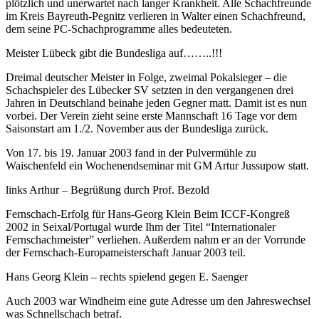
plötzlich und unerwartet nach langer Krankheit. Alle Schachfreunde
im Kreis Bayreuth-Pegnitz verlieren in Walter einen Schachfreund,
dem seine PC-Schachprogramme alles bedeuteten.
Meister Lübeck gibt die Bundesliga auf……..!!!
Dreimal deutscher Meister in Folge, zweimal Pokalsieger – die
Schachspieler des Lübecker SV setzten in den vergangenen drei
Jahren in Deutschland beinahe jeden Gegner matt. Damit ist es nun
vorbei. Der Verein zieht seine erste Mannschaft 16 Tage vor dem
Saisonstart am 1./2. November aus der Bundesliga zurück.
Von 17. bis 19. Januar 2003 fand in der Pulvermühle zu
Waischenfeld ein Wochenendseminar mit GM Artur Jussupow statt.
links Arthur – Begrüßung durch Prof. Bezold
Fernschach-Erfolg für Hans-Georg Klein Beim ICCF-Kongreß
2002 in Seixal/Portugal wurde Ihm der Titel “Internationaler
Fernschachmeister” verliehen. Außerdem nahm er an der Vorrunde
der Fernschach-Europameisterschaft Januar 2003 teil.
Hans Georg Klein – rechts spielend gegen E. Saenger
Auch 2003 war Windheim eine gute Adresse um den Jahreswechsel
was Schnellschach betraf.