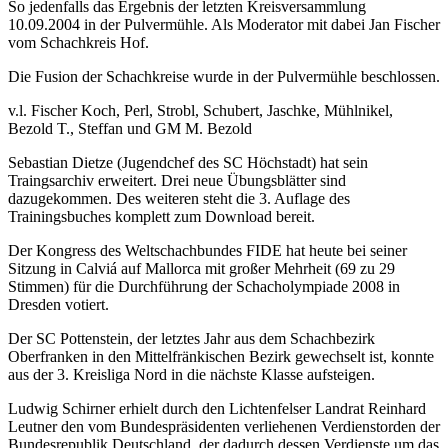
So jedenfalls das Ergebnis der letzten Kreisversammlung
10.09.2004 in der Pulvermühle. Als Moderator mit dabei Jan Fischer
vom Schachkreis Hof.
Die Fusion der Schachkreise wurde in der Pulvermühle beschlossen.
v.l. Fischer Koch, Perl, Strobl, Schubert, Jaschke, Mühlnikel,
Bezold T., Steffan und GM M. Bezold
Sebastian Dietze (Jugendchef des SC Höchstadt) hat sein
Traingsarchiv erweitert. Drei neue Übungsblätter sind
dazugekommen. Des weiteren steht die 3. Auflage des
Trainingsbuches komplett zum Download bereit.
Der Kongress des Weltschachbundes FIDE hat heute bei seiner
Sitzung in Calviá auf Mallorca mit großer Mehrheit (69 zu 29
Stimmen) für die Durchführung der Schacholympiade 2008 in
Dresden votiert.
Der SC Pottenstein, der letztes Jahr aus dem Schachbezirk
Oberfranken in den Mittelfränkischen Bezirk gewechselt ist, konnte
aus der 3. Kreisliga Nord in die nächste Klasse aufsteigen.
Ludwig Schirner erhielt durch den Lichtenfelser Landrat Reinhard
Leutner den vom Bundespräsidenten verliehenen Verdienstorden der
Bundesrepublik Deutschland, der dadurch dessen Verdienste um das