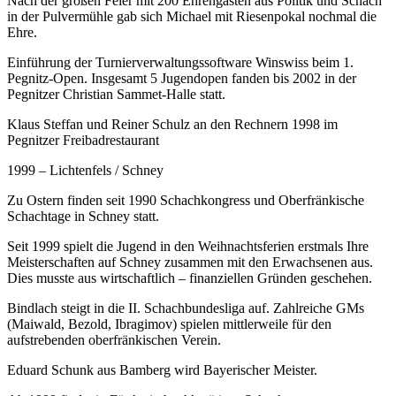
Nach der großen Feier mit 200 Ehrengästen aus Politik und Schach
in der Pulvermühle gab sich Michael mit Riesenpokal nochmal die
Ehre.
Einführung der Turnierverwaltungssoftware Winswiss beim 1.
Pegnitz-Open. Insgesamt 5 Jugendopen fanden bis 2002 in der
Pegnitzer Christian Sammet-Halle statt.
Klaus Steffan und Reiner Schulz an den Rechnern 1998 im
Pegnitzer Freibadrestaurant
1999 – Lichtenfels / Schney
Zu Ostern finden seit 1990 Schachkongress und Oberfränkische
Schachtage in Schney statt.
Seit 1999 spielt die Jugend in den Weihnachtsferien erstmals Ihre
Meisterschaften auf Schney zusammen mit den Erwachsenen aus.
Dies musste aus wirtschaftlich – finanziellen Gründen geschehen.
Bindlach steigt in die II. Schachbundesliga auf. Zahlreiche GMs
(Maiwald, Bezold, Ibragimov) spielen mittlerweile für den
aufstrebenden oberfränkischen Verein.
Eduard Schunk aus Bamberg wird Bayerischer Meister.