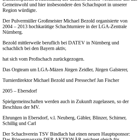
Gemeinwohl und hier insbesondere den Schachsport in unserer
Region würdigte.
Der Pulvermüller Großmeister Michael Bezold organisierte von
2004 – 2013 hochkarätige Schachturniere in der LGA-Zentrale
Nürnberg.
Bezold mittlerweile beruflich bei DATEV in Nürnberg und
schachlich bei den Bayern aktiv,
hat sich vom Profischach zurückgezogen.
Das Orgteam um LGA-Mäzen Jürgen Zeidler, Jürgen Galsterer,
Turnierdirektor Michael Bezold und Pressechef Jan Fischer
2005 – Ebersdorf
Spielgemeinschaften werden auch in Zukunft zugelassen, so der
Beschluss der MV.
Ehrungen in Ebersdorf, v.l. Neuberg, Gäbler, Blinzer, Schirner,
Schillig und Carl
Der Schachverein TSV Bindlach hat einen neuen Hauptsponsor:
Das Börsenmagazin DER AKTIONÄR zeichnet gleich für