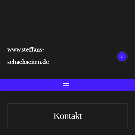
Skip
to
content
www.steffans-
schachseiten.de
Kontakt