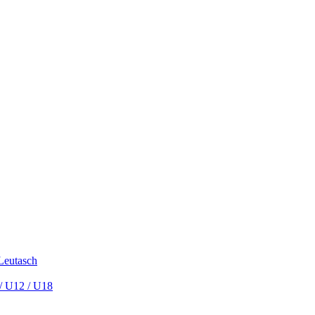
 Leutasch
/ U12 / U18