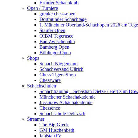
Erfurter Schachklub
Open / Turniere
grenke chess-open
Dortmunder Schachtage
1. Münchner Oberland-Schachopen 2026 am Tege
Staufer Open
OIBM Tegernsee
Bad Zwischenahn
Bamberg Open
Böblinger Open
Shops
Schach Niggemann
Schachversand Ullrich
Chess Tigers Shop
Chessware
Schachschulen
Schachtraining – Sebastian Dietze / Heft zum Do
Münchener Schachakademie
Jussupow Schachakademie
Chessence
Schachschule Delitzsch
Streamer
The Big Greek
GM Huschenbeth
JanistanTV