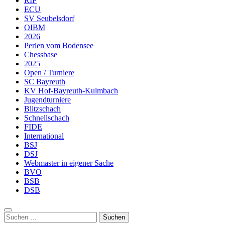
RIP
ECU
SV Seubelsdorf
OIBM
2026
Perlen vom Bodensee
Chessbase
2025
Open / Turniere
SC Bayreuth
KV Hof-Bayreuth-Kulmbach
Jugendturniere
Blitzschach
Schnellschach
FIDE
International
BSJ
DSJ
Webmaster in eigener Sache
BVO
BSB
DSB
Suchen
nach: