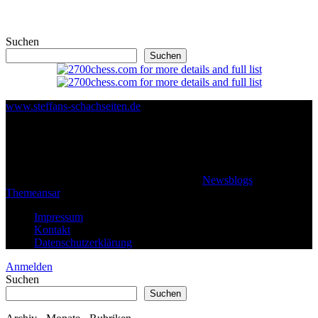
Suchen
Suchen
www.steffans-schachseiten.de
© 2026 Klaus Steffan - All rights reserved
|
Newsblogs
von
Themeansar
.
Impressum
Kontakt
Datenschutzerklärung
Anmelden
Suchen
Suchen