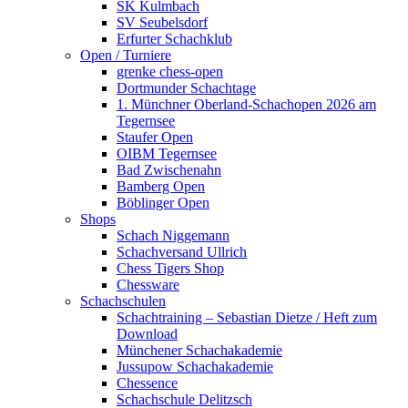
SK Kulmbach
SV Seubelsdorf
Erfurter Schachklub
Open / Turniere
grenke chess-open
Dortmunder Schachtage
1. Münchner Oberland-Schachopen 2026 am
Tegernsee
Staufer Open
OIBM Tegernsee
Bad Zwischenahn
Bamberg Open
Böblinger Open
Shops
Schach Niggemann
Schachversand Ullrich
Chess Tigers Shop
Chessware
Schachschulen
Schachtraining – Sebastian Dietze / Heft zum
Download
Münchener Schachakademie
Jussupow Schachakademie
Chessence
Schachschule Delitzsch