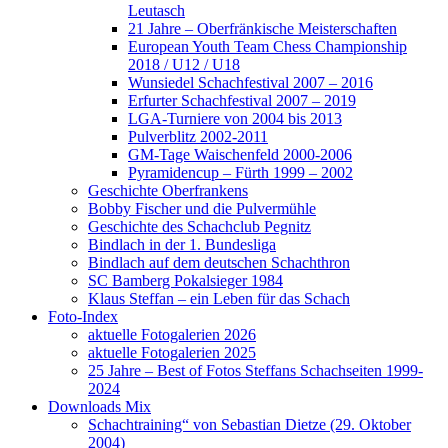
Leutasch
21 Jahre – Oberfränkische Meisterschaften
European Youth Team Chess Championship
2018 / U12 / U18
Wunsiedel Schachfestival 2007 – 2016
Erfurter Schachfestival 2007 – 2019
LGA-Turniere von 2004 bis 2013
Pulverblitz 2002-2011
GM-Tage Waischenfeld 2000-2006
Pyramidencup – Fürth 1999 – 2002
Geschichte Oberfrankens
Bobby Fischer und die Pulvermühle
Geschichte des Schachclub Pegnitz
Bindlach in der 1. Bundesliga
Bindlach auf dem deutschen Schachthron
SC Bamberg Pokalsieger 1984
Klaus Steffan – ein Leben für das Schach
Foto-Index
aktuelle Fotogalerien 2026
aktuelle Fotogalerien 2025
25 Jahre – Best of Fotos Steffans Schachseiten 1999-
2024
Downloads Mix
Schachtraining“ von Sebastian Dietze (29. Oktober
2004)