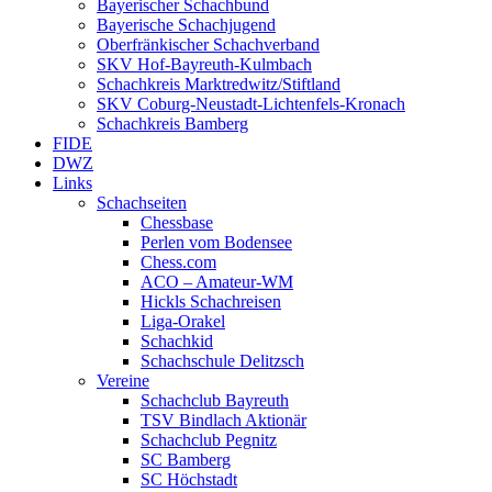
Bayerischer Schachbund
Bayerische Schachjugend
Oberfränkischer Schachverband
SKV Hof-Bayreuth-Kulmbach
Schachkreis Marktredwitz/Stiftland
SKV Coburg-Neustadt-Lichtenfels-Kronach
Schachkreis Bamberg
FIDE
DWZ
Links
Schachseiten
Chessbase
Perlen vom Bodensee
Chess.com
ACO – Amateur-WM
Hickls Schachreisen
Liga-Orakel
Schachkid
Schachschule Delitzsch
Vereine
Schachclub Bayreuth
TSV Bindlach Aktionär
Schachclub Pegnitz
SC Bamberg
SC Höchstadt