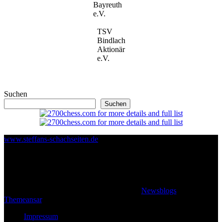
Bayreuth
e.V.
TSV
Bindlach
Aktionär
e.V.
Suchen
Suchen
www.steffans-schachseiten.de
© 2026 Klaus Steffan - All rights reserved
|
Newsblogs
von
Themeansar
.
Impressum