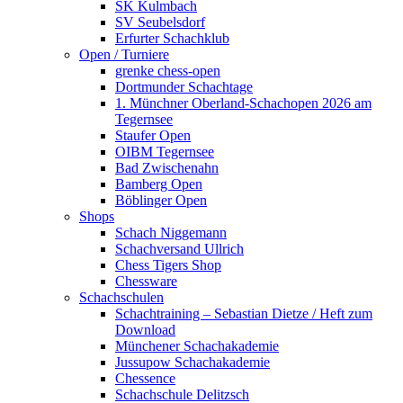
SK Kulmbach
SV Seubelsdorf
Erfurter Schachklub
Open / Turniere
grenke chess-open
Dortmunder Schachtage
1. Münchner Oberland-Schachopen 2026 am
Tegernsee
Staufer Open
OIBM Tegernsee
Bad Zwischenahn
Bamberg Open
Böblinger Open
Shops
Schach Niggemann
Schachversand Ullrich
Chess Tigers Shop
Chessware
Schachschulen
Schachtraining – Sebastian Dietze / Heft zum
Download
Münchener Schachakademie
Jussupow Schachakademie
Chessence
Schachschule Delitzsch