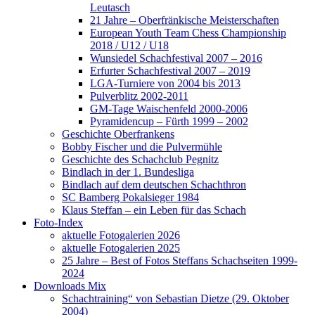
Leutasch
21 Jahre – Oberfränkische Meisterschaften
European Youth Team Chess Championship
2018 / U12 / U18
Wunsiedel Schachfestival 2007 – 2016
Erfurter Schachfestival 2007 – 2019
LGA-Turniere von 2004 bis 2013
Pulverblitz 2002-2011
GM-Tage Waischenfeld 2000-2006
Pyramidencup – Fürth 1999 – 2002
Geschichte Oberfrankens
Bobby Fischer und die Pulvermühle
Geschichte des Schachclub Pegnitz
Bindlach in der 1. Bundesliga
Bindlach auf dem deutschen Schachthron
SC Bamberg Pokalsieger 1984
Klaus Steffan – ein Leben für das Schach
Foto-Index
aktuelle Fotogalerien 2026
aktuelle Fotogalerien 2025
25 Jahre – Best of Fotos Steffans Schachseiten 1999-
2024
Downloads Mix
Schachtraining“ von Sebastian Dietze (29. Oktober
2004)