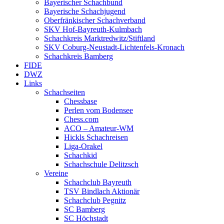
Bayerischer Schachbund
Bayerische Schachjugend
Oberfränkischer Schachverband
SKV Hof-Bayreuth-Kulmbach
Schachkreis Marktredwitz/Stiftland
SKV Coburg-Neustadt-Lichtenfels-Kronach
Schachkreis Bamberg
FIDE
DWZ
Links
Schachseiten
Chessbase
Perlen vom Bodensee
Chess.com
ACO – Amateur-WM
Hickls Schachreisen
Liga-Orakel
Schachkid
Schachschule Delitzsch
Vereine
Schachclub Bayreuth
TSV Bindlach Aktionär
Schachclub Pegnitz
SC Bamberg
SC Höchstadt