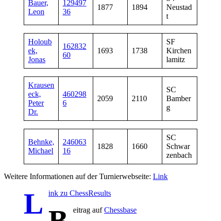
Bauer,
129497
1877
1894
Neustad
Leon
36
t
Holoub
SF
162832
ek,
1693
1738
Kirchen
60
Jonas
lamitz
Krausen
SC
eck,
460298
2059
2110
Bamber
Peter
6
g
Dr.
SC
Behnke,
246063
1828
1660
Schwar
Michael
16
zenbach
Weitere Informationen auf der Turnierwebseite:
Link
L
ink zu ChessResults
B
eitrag auf
Chessbase