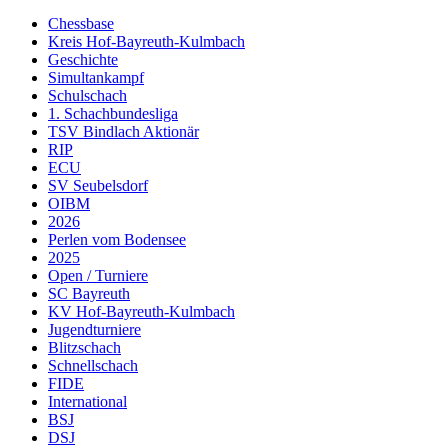
Chessbase
Kreis Hof-Bayreuth-Kulmbach
Geschichte
Simultankampf
Schulschach
1. Schachbundesliga
TSV Bindlach Aktionär
RIP
ECU
SV Seubelsdorf
OIBM
2026
Perlen vom Bodensee
2025
Open / Turniere
SC Bayreuth
KV Hof-Bayreuth-Kulmbach
Jugendturniere
Blitzschach
Schnellschach
FIDE
International
BSJ
DSJ