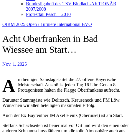
Bundesligaheft des TSV Bindlach-AKTIONÄR
2007/2008
Protestfall Pesch – 2010
OIBM
2025
Open / Turniere
International
BVO
Acht Oberfranken in Bad
Wiessee am Start…
Nov. 1, 2025
A
m heutigen Samstag startet die 27. offene Bayerische
Meisterschaft. Anstoß ist jeden Tag 16 Uhr. Genau 8
Protagonisten halten die Flagge Oberfrankens aufrecht.
Darunter Stammgäste wie Delitzsch, Krauseneck und FM Löw.
Wünschen wir allen beteiligten maximalen Erfolg.
Auch der Ex-Bayreuther IM Axel Heinz (Oberursel) ist am Start.
Steffans Schachseiten ist heuer mal vor Ort und wird den einen oder
anderen Schnappschuss tätigen um, die tolle Atmosphäre auch aus