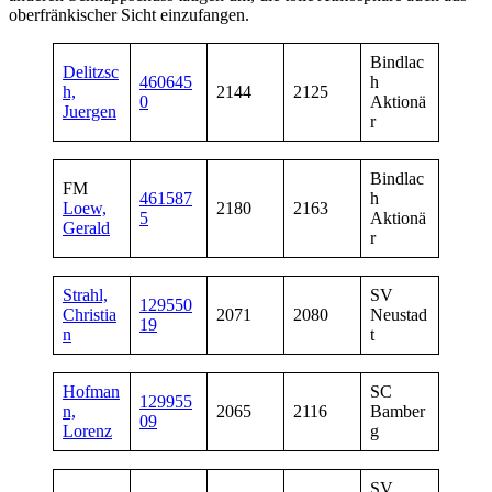
oberfränkischer Sicht einzufangen.
Bindlac
Delitzsc
460645
h
h,
2144
2125
0
Aktionä
Juergen
r
Bindlac
FM
461587
h
Loew,
2180
2163
5
Aktionä
Gerald
r
Strahl,
SV
129550
Christia
2071
2080
Neustad
19
n
t
Hofman
SC
129955
n,
2065
2116
Bamber
09
Lorenz
g
SV