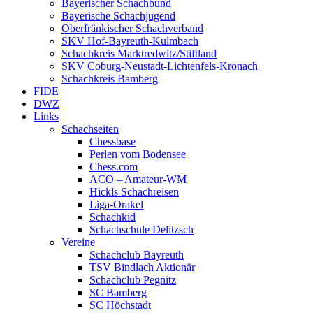
Bayerischer Schachbund
Bayerische Schachjugend
Oberfränkischer Schachverband
SKV Hof-Bayreuth-Kulmbach
Schachkreis Marktredwitz/Stiftland
SKV Coburg-Neustadt-Lichtenfels-Kronach
Schachkreis Bamberg
FIDE
DWZ
Links
Schachseiten
Chessbase
Perlen vom Bodensee
Chess.com
ACO – Amateur-WM
Hickls Schachreisen
Liga-Orakel
Schachkid
Schachschule Delitzsch
Vereine
Schachclub Bayreuth
TSV Bindlach Aktionär
Schachclub Pegnitz
SC Bamberg
SC Höchstadt