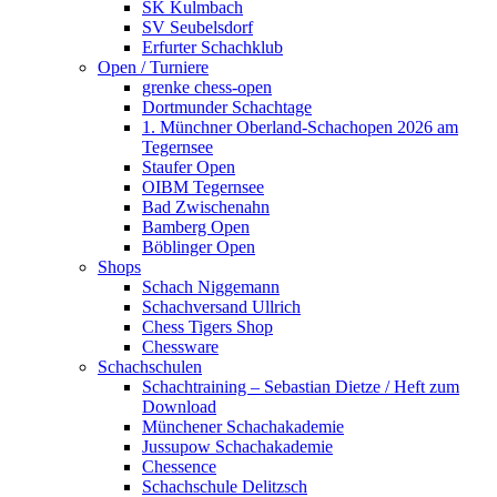
SK Kulmbach
SV Seubelsdorf
Erfurter Schachklub
Open / Turniere
grenke chess-open
Dortmunder Schachtage
1. Münchner Oberland-Schachopen 2026 am
Tegernsee
Staufer Open
OIBM Tegernsee
Bad Zwischenahn
Bamberg Open
Böblinger Open
Shops
Schach Niggemann
Schachversand Ullrich
Chess Tigers Shop
Chessware
Schachschulen
Schachtraining – Sebastian Dietze / Heft zum
Download
Münchener Schachakademie
Jussupow Schachakademie
Chessence
Schachschule Delitzsch