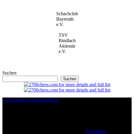
Schachclub
Bayreuth
e.V.
TSV
Bindlach
Aktionär
e.V.
Suchen
Suchen
www.steffans-schachseiten.de
© 2026 Klaus Steffan - All rights reserved
|
Newsblogs
von