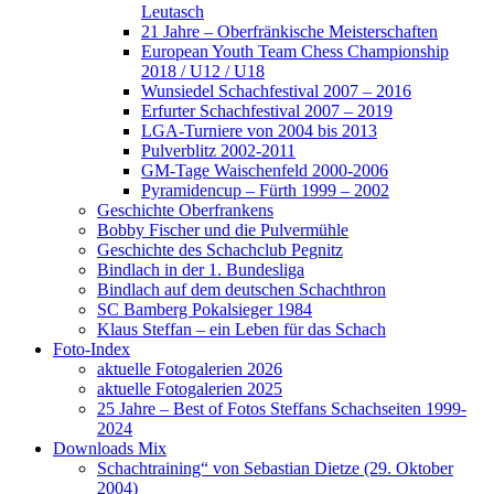
Leutasch
21 Jahre – Oberfränkische Meisterschaften
European Youth Team Chess Championship
2018 / U12 / U18
Wunsiedel Schachfestival 2007 – 2016
Erfurter Schachfestival 2007 – 2019
LGA-Turniere von 2004 bis 2013
Pulverblitz 2002-2011
GM-Tage Waischenfeld 2000-2006
Pyramidencup – Fürth 1999 – 2002
Geschichte Oberfrankens
Bobby Fischer und die Pulvermühle
Geschichte des Schachclub Pegnitz
Bindlach in der 1. Bundesliga
Bindlach auf dem deutschen Schachthron
SC Bamberg Pokalsieger 1984
Klaus Steffan – ein Leben für das Schach
Foto-Index
aktuelle Fotogalerien 2026
aktuelle Fotogalerien 2025
25 Jahre – Best of Fotos Steffans Schachseiten 1999-
2024
Downloads Mix
Schachtraining“ von Sebastian Dietze (29. Oktober
2004)