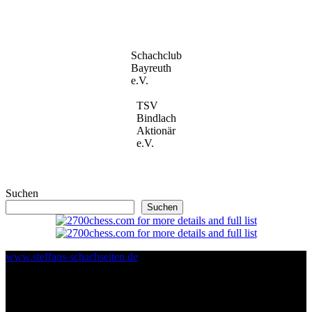
Schachclub
Bayreuth
e.V.
TSV
Bindlach
Aktionär
e.V.
Suchen
Suchen
www.steffans-schachseiten.de