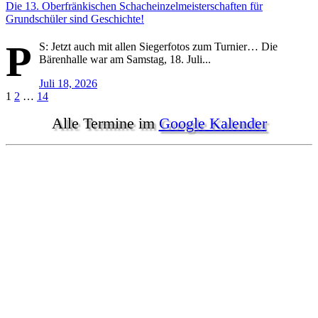
Die 13. Oberfränkischen Schacheinzelmeisterschaften für
Grundschüler sind Geschichte!
P
S: Jetzt auch mit allen Siegerfotos zum Turnier… Die
Bärenhalle war am Samstag, 18. Juli...
Juli 18, 2026
Seitennummerierung
1
2
…
14
der
Alle Termine im
Google Kalender
Beiträge