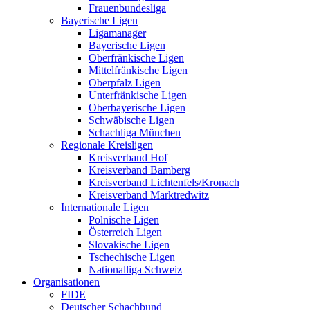
Frauenbundesliga
Bayerische Ligen
Ligamanager
Bayerische Ligen
Oberfränkische Ligen
Mittelfränkische Ligen
Oberpfalz Ligen
Unterfränkische Ligen
Oberbayerische Ligen
Schwäbische Ligen
Schachliga München
Regionale Kreisligen
Kreisverband Hof
Kreisverband Bamberg
Kreisverband Lichtenfels/Kronach
Kreisverband Marktredwitz
Internationale Ligen
Polnische Ligen
Österreich Ligen
Slovakische Ligen
Tschechische Ligen
Nationalliga Schweiz
Organisationen
FIDE
Deutscher Schachbund