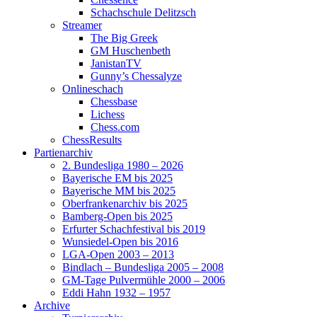
Schachschule Delitzsch
Streamer
The Big Greek
GM Huschenbeth
JanistanTV
Gunny’s Chessalyze
Onlineschach
Chessbase
Lichess
Chess.com
ChessResults
Partienarchiv
2. Bundesliga 1980 – 2026
Bayerische EM bis 2025
Bayerische MM bis 2025
Oberfrankenarchiv bis 2025
Bamberg-Open bis 2025
Erfurter Schachfestival bis 2019
Wunsiedel-Open bis 2016
LGA-Open 2003 – 2013
Bindlach – Bundesliga 2005 – 2008
GM-Tage Pulvermühle 2000 – 2006
Eddi Hahn 1932 – 1957
Archive