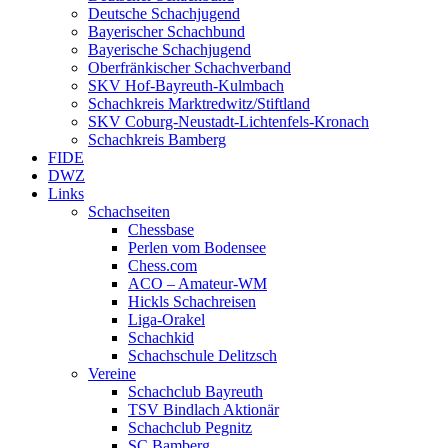
Deutsche Schachjugend
Bayerischer Schachbund
Bayerische Schachjugend
Oberfränkischer Schachverband
SKV Hof-Bayreuth-Kulmbach
Schachkreis Marktredwitz/Stiftland
SKV Coburg-Neustadt-Lichtenfels-Kronach
Schachkreis Bamberg
FIDE
DWZ
Links
Schachseiten
Chessbase
Perlen vom Bodensee
Chess.com
ACO – Amateur-WM
Hickls Schachreisen
Liga-Orakel
Schachkid
Schachschule Delitzsch
Vereine
Schachclub Bayreuth
TSV Bindlach Aktionär
Schachclub Pegnitz
SC Bamberg