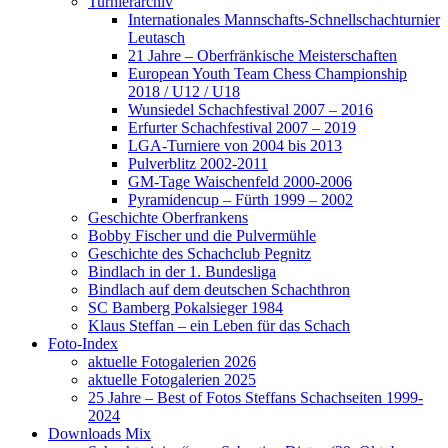
Turnierarchiv
Internationales Mannschafts-Schnellschachturnier
Leutasch
21 Jahre – Oberfränkische Meisterschaften
European Youth Team Chess Championship
2018 / U12 / U18
Wunsiedel Schachfestival 2007 – 2016
Erfurter Schachfestival 2007 – 2019
LGA-Turniere von 2004 bis 2013
Pulverblitz 2002-2011
GM-Tage Waischenfeld 2000-2006
Pyramidencup – Fürth 1999 – 2002
Geschichte Oberfrankens
Bobby Fischer und die Pulvermühle
Geschichte des Schachclub Pegnitz
Bindlach in der 1. Bundesliga
Bindlach auf dem deutschen Schachthron
SC Bamberg Pokalsieger 1984
Klaus Steffan – ein Leben für das Schach
Foto-Index
aktuelle Fotogalerien 2026
aktuelle Fotogalerien 2025
25 Jahre – Best of Fotos Steffans Schachseiten 1999-
2024
Downloads Mix