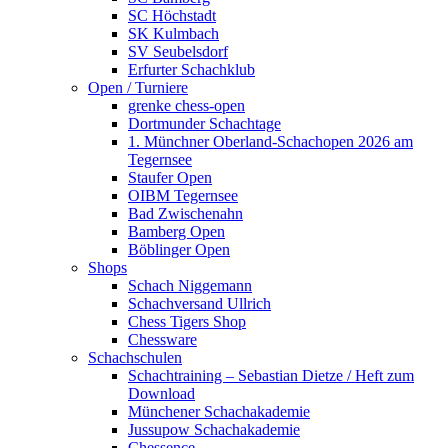
SC Höchstadt
SK Kulmbach
SV Seubelsdorf
Erfurter Schachklub
Open / Turniere
grenke chess-open
Dortmunder Schachtage
1. Münchner Oberland-Schachopen 2026 am
Tegernsee
Staufer Open
OIBM Tegernsee
Bad Zwischenahn
Bamberg Open
Böblinger Open
Shops
Schach Niggemann
Schachversand Ullrich
Chess Tigers Shop
Chessware
Schachschulen
Schachtraining – Sebastian Dietze / Heft zum
Download
Münchener Schachakademie
Jussupow Schachakademie
Chessence