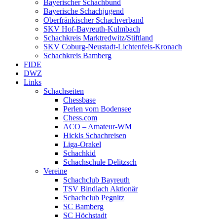
Bayerischer Schachbund
Bayerische Schachjugend
Oberfränkischer Schachverband
SKV Hof-Bayreuth-Kulmbach
Schachkreis Marktredwitz/Stiftland
SKV Coburg-Neustadt-Lichtenfels-Kronach
Schachkreis Bamberg
FIDE
DWZ
Links
Schachseiten
Chessbase
Perlen vom Bodensee
Chess.com
ACO – Amateur-WM
Hickls Schachreisen
Liga-Orakel
Schachkid
Schachschule Delitzsch
Vereine
Schachclub Bayreuth
TSV Bindlach Aktionär
Schachclub Pegnitz
SC Bamberg
SC Höchstadt