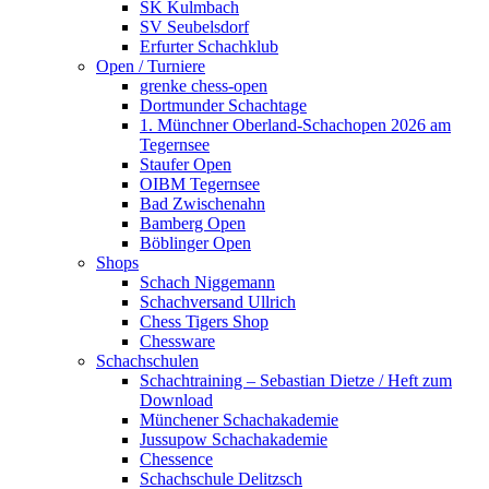
SK Kulmbach
SV Seubelsdorf
Erfurter Schachklub
Open / Turniere
grenke chess-open
Dortmunder Schachtage
1. Münchner Oberland-Schachopen 2026 am
Tegernsee
Staufer Open
OIBM Tegernsee
Bad Zwischenahn
Bamberg Open
Böblinger Open
Shops
Schach Niggemann
Schachversand Ullrich
Chess Tigers Shop
Chessware
Schachschulen
Schachtraining – Sebastian Dietze / Heft zum
Download
Münchener Schachakademie
Jussupow Schachakademie
Chessence
Schachschule Delitzsch