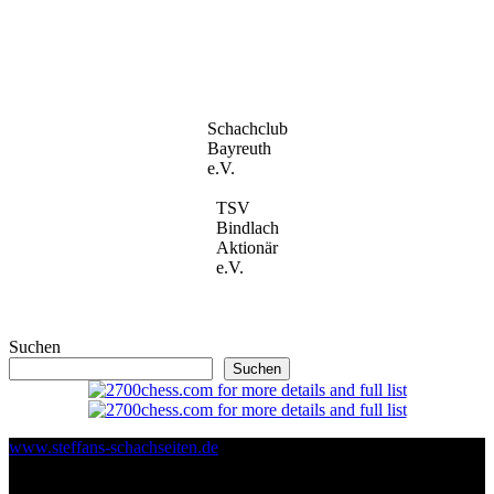
Schachclub
Bayreuth
e.V.
TSV
Bindlach
Aktionär
e.V.
Suchen
Suchen
www.steffans-schachseiten.de