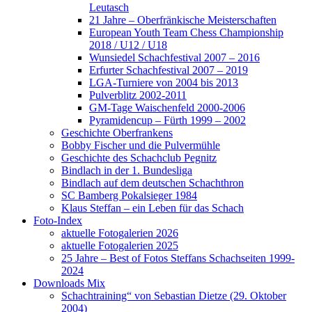
Leutasch
21 Jahre – Oberfränkische Meisterschaften
European Youth Team Chess Championship
2018 / U12 / U18
Wunsiedel Schachfestival 2007 – 2016
Erfurter Schachfestival 2007 – 2019
LGA-Turniere von 2004 bis 2013
Pulverblitz 2002-2011
GM-Tage Waischenfeld 2000-2006
Pyramidencup – Fürth 1999 – 2002
Geschichte Oberfrankens
Bobby Fischer und die Pulvermühle
Geschichte des Schachclub Pegnitz
Bindlach in der 1. Bundesliga
Bindlach auf dem deutschen Schachthron
SC Bamberg Pokalsieger 1984
Klaus Steffan – ein Leben für das Schach
Foto-Index
aktuelle Fotogalerien 2026
aktuelle Fotogalerien 2025
25 Jahre – Best of Fotos Steffans Schachseiten 1999-
2024
Downloads Mix
Schachtraining“ von Sebastian Dietze (29. Oktober
2004)