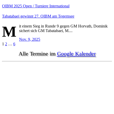
OIBM
2025
Open / Turniere
International
Tabatabaei gewinnt 27. OIBM am Tegernsee
M
it einem Sieg in Runde 9 gegen GM Horvath, Dominik
sichert sich GM Tabatabaei, M....
Nov. 9, 2025
Seitennummerierung
1
2
…
6
der
Alle Termine im
Google Kalender
Beiträge