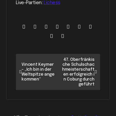
Live-Partien:
Lichess
B
47. Oberfränkis
Vincent Keymer
che Schulschac
e
– „Ich bin in der
hmeisterschaft
i
Weltspitze ange
en erfolgreich i
kommen“
n Coburg durch
t
geführt
r
a
g