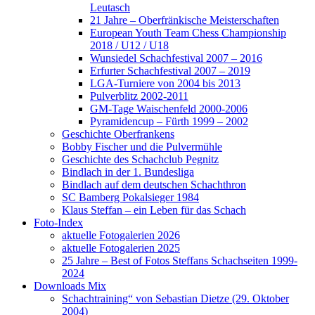
Leutasch
21 Jahre – Oberfränkische Meisterschaften
European Youth Team Chess Championship
2018 / U12 / U18
Wunsiedel Schachfestival 2007 – 2016
Erfurter Schachfestival 2007 – 2019
LGA-Turniere von 2004 bis 2013
Pulverblitz 2002-2011
GM-Tage Waischenfeld 2000-2006
Pyramidencup – Fürth 1999 – 2002
Geschichte Oberfrankens
Bobby Fischer und die Pulvermühle
Geschichte des Schachclub Pegnitz
Bindlach in der 1. Bundesliga
Bindlach auf dem deutschen Schachthron
SC Bamberg Pokalsieger 1984
Klaus Steffan – ein Leben für das Schach
Foto-Index
aktuelle Fotogalerien 2026
aktuelle Fotogalerien 2025
25 Jahre – Best of Fotos Steffans Schachseiten 1999-
2024
Downloads Mix
Schachtraining“ von Sebastian Dietze (29. Oktober
2004)