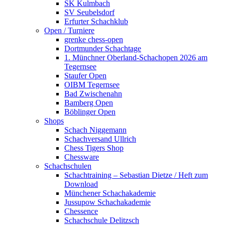
SK Kulmbach
SV Seubelsdorf
Erfurter Schachklub
Open / Turniere
grenke chess-open
Dortmunder Schachtage
1. Münchner Oberland-Schachopen 2026 am
Tegernsee
Staufer Open
OIBM Tegernsee
Bad Zwischenahn
Bamberg Open
Böblinger Open
Shops
Schach Niggemann
Schachversand Ullrich
Chess Tigers Shop
Chessware
Schachschulen
Schachtraining – Sebastian Dietze / Heft zum
Download
Münchener Schachakademie
Jussupow Schachakademie
Chessence
Schachschule Delitzsch