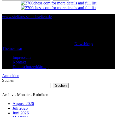
www.steffans-schachseiten.de
© 2026 Klaus Steffan - All rights reserved
|
Newsblogs
von
Themeansar
.
Impressum
Kontakt
Datenschutzerklärung
Anmelden
Suchen
Suchen
Archiv - Monate - Rubriken
August 2026
Juli 2026
Juni 2026