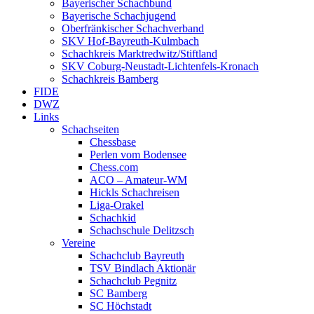
Bayerischer Schachbund
Bayerische Schachjugend
Oberfränkischer Schachverband
SKV Hof-Bayreuth-Kulmbach
Schachkreis Marktredwitz/Stiftland
SKV Coburg-Neustadt-Lichtenfels-Kronach
Schachkreis Bamberg
FIDE
DWZ
Links
Schachseiten
Chessbase
Perlen vom Bodensee
Chess.com
ACO – Amateur-WM
Hickls Schachreisen
Liga-Orakel
Schachkid
Schachschule Delitzsch
Vereine
Schachclub Bayreuth
TSV Bindlach Aktionär
Schachclub Pegnitz
SC Bamberg
SC Höchstadt