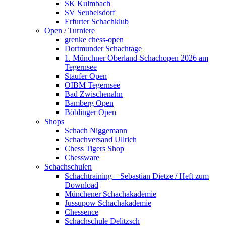
SK Kulmbach
SV Seubelsdorf
Erfurter Schachklub
Open / Turniere
grenke chess-open
Dortmunder Schachtage
1. Münchner Oberland-Schachopen 2026 am
Tegernsee
Staufer Open
OIBM Tegernsee
Bad Zwischenahn
Bamberg Open
Böblinger Open
Shops
Schach Niggemann
Schachversand Ullrich
Chess Tigers Shop
Chessware
Schachschulen
Schachtraining – Sebastian Dietze / Heft zum
Download
Münchener Schachakademie
Jussupow Schachakademie
Chessence
Schachschule Delitzsch