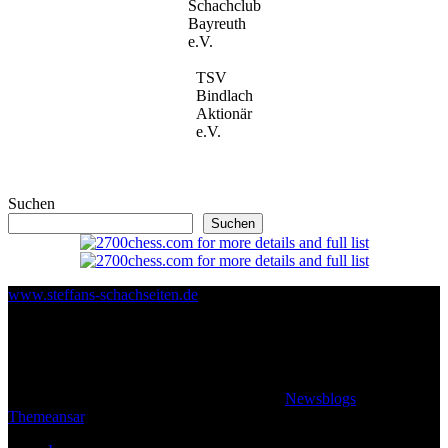
Schachclub
Bayreuth
e.V.
TSV
Bindlach
Aktionär
e.V.
Suchen
Suchen
www.steffans-schachseiten.de
© 2026 Klaus Steffan - All rights reserved
|
Newsblogs
von
Themeansar
.