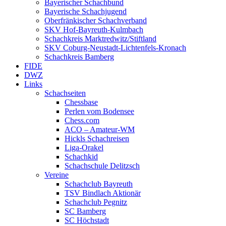
Bayerischer Schachbund
Bayerische Schachjugend
Oberfränkischer Schachverband
SKV Hof-Bayreuth-Kulmbach
Schachkreis Marktredwitz/Stiftland
SKV Coburg-Neustadt-Lichtenfels-Kronach
Schachkreis Bamberg
FIDE
DWZ
Links
Schachseiten
Chessbase
Perlen vom Bodensee
Chess.com
ACO – Amateur-WM
Hickls Schachreisen
Liga-Orakel
Schachkid
Schachschule Delitzsch
Vereine
Schachclub Bayreuth
TSV Bindlach Aktionär
Schachclub Pegnitz
SC Bamberg
SC Höchstadt