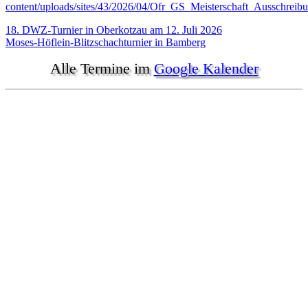
content/uploads/sites/43/2026/04/Ofr_GS_Meisterschaft_Ausschreib
Beitragsnavigation
18. DWZ-Turnier in Oberkotzau am 12. Juli 2026
Moses-Höflein-Blitzschachturnier in Bamberg
Alle Termine im
Google Kalender