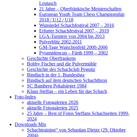
Leutasch
21 Jahre – Oberfränkische Meisterschaften
European Youth Team Chess Championship
2018 / U12 / U18
Wunsiedel Schachfestival 2007 – 2016
Erfurter Schachfestival 2007 – 2019
LGA-Turniere von 2004 bis 2013
Pulverblitz 2002-2011
GM-Tage Waischenfeld 2000-2006
Pyramidencup – Fürth 1999 – 2002
Geschichte Oberfrankens
Bobby Fischer und die Pulvermühle
Geschichte des Schachclub Pegnitz
Bindlach in der 1. Bundesliga
Bindlach auf dem deutschen Schachthron
SC Bamberg Pokalsieger 1984
Klaus Steffan – ein Leben für das Schach
Foto-Index
aktuelle Fotogalerien 2026
aktuelle Fotogalerien 2025
25 Jahre – Best of Fotos Steffans Schachseiten 1999-
2024
Downloads Mix
Schachtraining“ von Sebastian Dietze (29. Oktober
2004)