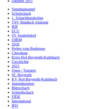
Oktober 2011
Simultankampf
Schulschach
1. Schachbundesliga
TSV Bindlach Aktionär
RIP
ECU
SV Seubelsdorf
OIBM
2026
Perlen vom Bodensee
Chessbase
Kreis Hof-Bayreuth-Kulmbach
Geschichte
2025
Open / Turniere
SC Bayreuth
KV Hof-Bayreuth-Kulmbach
Jugendturniere
Blitzschach
Schnellschach
FIDE
International
BSJ