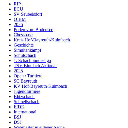
RIP
ECU
SV Seubelsdorf
OIBM
2026
Perlen vom Bodensee
Chessbase
Kreis Hof-Bayreuth-Kulmbach
Geschichte
Simultankampf
Schulschach
1. Schachbundesliga
TSV Bindlach Aktionär
2025
Open / Turniere
SC Bayreuth
KV Hof-Bayreuth-Kulmbach
Jugendturniere
Blitzschach
Schnellschach
FIDE
International
BSJ
DSJ
Webmaster in eigener Sache