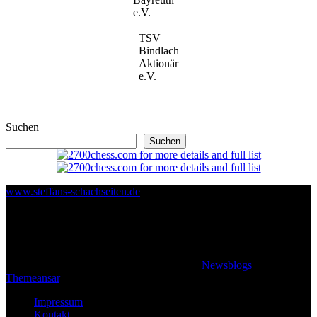
e.V.
TSV
Bindlach
Aktionär
e.V.
Suchen
Suchen
www.steffans-schachseiten.de
© 2026 Klaus Steffan - All rights reserved
|
Newsblogs
von
Themeansar
.
Impressum
Kontakt