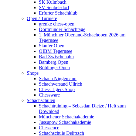
SK Kulmbach
SV Seubelsdorf
Erfurter Schachklub
Open / Turniere
grenke chess-open
Dortmunder Schachtage
1. Münchner Oberland-Schachopen 2026 am
Tegernsee
Staufer Open
OIBM Tegernsee
Bad Zwischenahn
Bamberg Open
Böblinger Open
Shops
Schach Niggemann
Schachversand Ullrich
Chess Tigers Shop
Chessware
Schachschulen
Schachtraining – Sebastian Dietze / Heft zum
Download
Münchener Schachakademie
Jussupow Schachakademie
Chessence
Schachschule Delitzsch