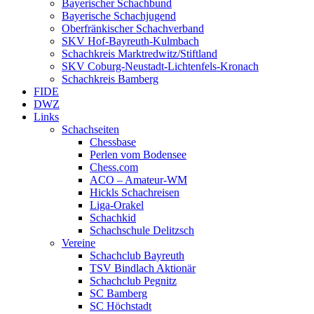
Bayerischer Schachbund
Bayerische Schachjugend
Oberfränkischer Schachverband
SKV Hof-Bayreuth-Kulmbach
Schachkreis Marktredwitz/Stiftland
SKV Coburg-Neustadt-Lichtenfels-Kronach
Schachkreis Bamberg
FIDE
DWZ
Links
Schachseiten
Chessbase
Perlen vom Bodensee
Chess.com
ACO – Amateur-WM
Hickls Schachreisen
Liga-Orakel
Schachkid
Schachschule Delitzsch
Vereine
Schachclub Bayreuth
TSV Bindlach Aktionär
Schachclub Pegnitz
SC Bamberg
SC Höchstadt