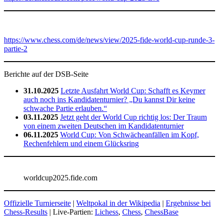
https://www.chess.com/de/news/view/2025-fide-world-cup-runde-3-
partie-2
Berichte auf der DSB-Seite
31.10.2025
Letzte Ausfahrt World Cup: Schafft es Keymer
auch noch ins Kandidatenturnier? „Du kannst Dir keine
schwache Partie erlauben.“
03.11.2025
Jetzt geht der World Cup richtig los: Der Traum
von einem zweiten Deutschen im Kandidatenturnier
06.11.2025
World Cup: Von Schwächeanfällen im Kopf,
Rechenfehlern und einem Glücksring
worldcup2025.fide.com
Offizielle Turnierseite
|
Weltpokal in der Wikipedia
|
Ergebnisse bei
Chess-Results
| Live-Partien:
Lichess
,
Chess
,
ChessBase