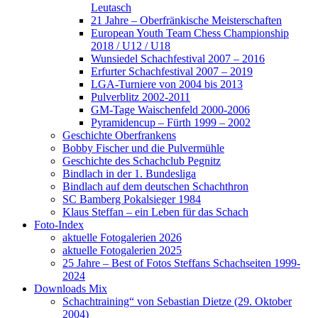
Leutasch
21 Jahre – Oberfränkische Meisterschaften
European Youth Team Chess Championship
2018 / U12 / U18
Wunsiedel Schachfestival 2007 – 2016
Erfurter Schachfestival 2007 – 2019
LGA-Turniere von 2004 bis 2013
Pulverblitz 2002-2011
GM-Tage Waischenfeld 2000-2006
Pyramidencup – Fürth 1999 – 2002
Geschichte Oberfrankens
Bobby Fischer und die Pulvermühle
Geschichte des Schachclub Pegnitz
Bindlach in der 1. Bundesliga
Bindlach auf dem deutschen Schachthron
SC Bamberg Pokalsieger 1984
Klaus Steffan – ein Leben für das Schach
Foto-Index
aktuelle Fotogalerien 2026
aktuelle Fotogalerien 2025
25 Jahre – Best of Fotos Steffans Schachseiten 1999-
2024
Downloads Mix
Schachtraining“ von Sebastian Dietze (29. Oktober
2004)