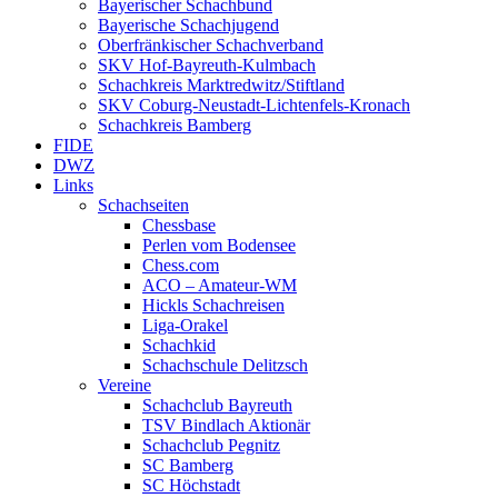
Bayerischer Schachbund
Bayerische Schachjugend
Oberfränkischer Schachverband
SKV Hof-Bayreuth-Kulmbach
Schachkreis Marktredwitz/Stiftland
SKV Coburg-Neustadt-Lichtenfels-Kronach
Schachkreis Bamberg
FIDE
DWZ
Links
Schachseiten
Chessbase
Perlen vom Bodensee
Chess.com
ACO – Amateur-WM
Hickls Schachreisen
Liga-Orakel
Schachkid
Schachschule Delitzsch
Vereine
Schachclub Bayreuth
TSV Bindlach Aktionär
Schachclub Pegnitz
SC Bamberg
SC Höchstadt