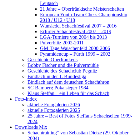
Leutasch
21 Jahre – Oberfränkische Meisterschaften
European Youth Team Chess Championship
2018 / U12 / U18
Wunsiedel Schachfestival 2007 – 2016
Erfurter Schachfestival 2007 – 2019
LGA-Turniere von 2004 bis 2013
Pulverblitz 2002-2011
GM-Tage Waischenfeld 2000-2006
Pyramidencup – Fürth 1999 – 2002
Geschichte Oberfrankens
Bobby Fischer und die Pulvermühle
Geschichte des Schachclub Pegnitz
Bindlach in der 1. Bundesliga
Bindlach auf dem deutschen Schachthron
SC Bamberg Pokalsieger 1984
Klaus Steffan – ein Leben für das Schach
Foto-Index
aktuelle Fotogalerien 2026
aktuelle Fotogalerien 2025
25 Jahre – Best of Fotos Steffans Schachseiten 1999-
2024
Downloads Mix
Schachtraining“ von Sebastian Dietze (29. Oktober
2004)