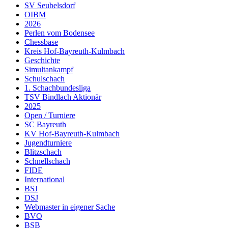
SV Seubelsdorf
OIBM
2026
Perlen vom Bodensee
Chessbase
Kreis Hof-Bayreuth-Kulmbach
Geschichte
Simultankampf
Schulschach
1. Schachbundesliga
TSV Bindlach Aktionär
2025
Open / Turniere
SC Bayreuth
KV Hof-Bayreuth-Kulmbach
Jugendturniere
Blitzschach
Schnellschach
FIDE
International
BSJ
DSJ
Webmaster in eigener Sache
BVO
BSB