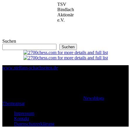
TSV
Bindlach
Aktionär
e.V.
Suchen
Suchen
www.steffans-schachseiten.de
© 2026 Klaus Steffan - All rights reserved
|
Newsblogs
von
Themeansar
.
Impressum
Kontakt
Datenschutzerklärung