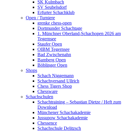
SK Kulmbach
SV Seubelsdorf
Erfurter Schachklub
Open / Turniere
grenke chess-open
Dortmunder Schachtage
1. Münchner Oberland-Schachopen 2026 am
Tegernsee
Staufer Open
OIBM Tegernsee
Bad Zwischenahn
Bamberg Open
Böblinger Open
Shops
Schach Niggemann
Schachversand Ullrich
Chess Tigers Shop
Chessware
Schachschulen
Schachtraining – Sebastian Dietze / Heft zum
Download
Münchener Schachakademie
Jussupow Schachakademie
Chessence
Schachschule Delitzsch