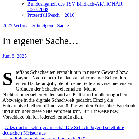
Bundesligaheft des TSV Bindlach-AKTIONÄR
2007/2008
Protestfall Pesch – 2010
2025
Webmaster in eigener Sache
In eigener Sache…
Juni 8, 2025
S
teffans Schachseiten erstrahlt nun in neuem Gewand bzw.
Layout. Nach einem Totalausfall aller meiner Seiten durch
einen Hackerangriff, bleibt meine Seite aus verschiedensten
Gründen der Schachwelt erhalten. Meine
Nichtkommerziellen Seiten sind als Plattform für alle möglichen
Abzweige in die digitale Schachwelt gedacht. Einzig die
Fotoarchive bleiben offline. Zukünftig werden Fotos über Facebook
und auch über diese Seite veröffentlicht. Für Hinweise bzw.
Vorschläge bin ich jederzeit empfänglich.
Beitragsnavigation
„Alles dort ist sehr dynamisch.“ Die Schach-Jugend spielt ihre
deutschen Meister aus
Team Pulvermühle gewinnt Leutasch 2025