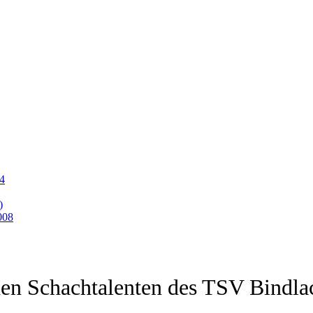
24
)
008
den Schachtalenten des TSV Bindla