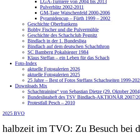
LGA-Turniere von 2004 bis 2013
Pulverblitz 2002-2011
GM-Tage Waischenfeld 2000-2006
Pyramidencup – Fürth 1999 – 2002
Geschichte Oberfrankens
Bobby Fischer und die Pulvermühle
Geschichte des Schachclub Pegnitz
Bindlach in der 1. Bundesliga
Bindlach auf dem deutschen Schachthron
SC Bamberg Pokalsieger 1984
Klaus Steffan – ein Leben für das Schach
Foto-Index
aktuelle Fotogalerien 2026
aktuelle Fotogalerien 2025
25 Jahre – Best of Fotos Steffans Schachseiten 1999-20
Downloads Mix
Schachtraining“ von Sebastian Dietze (29. Oktober 2004
Bundesligaheft des TSV Bindlach-AKTIONÄR 2007/2
Protestfall Pesch – 2010
2025
BVO
halbzeit im TVO: Zu Besuch bei 