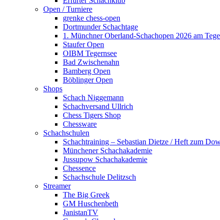
Erfurter Schachklub
Open / Turniere
grenke chess-open
Dortmunder Schachtage
1. Münchner Oberland-Schachopen 2026 am Tege
Staufer Open
OIBM Tegernsee
Bad Zwischenahn
Bamberg Open
Böblinger Open
Shops
Schach Niggemann
Schachversand Ullrich
Chess Tigers Shop
Chessware
Schachschulen
Schachtraining – Sebastian Dietze / Heft zum Do
Münchener Schachakademie
Jussupow Schachakademie
Chessence
Schachschule Delitzsch
Streamer
The Big Greek
GM Huschenbeth
JanistanTV