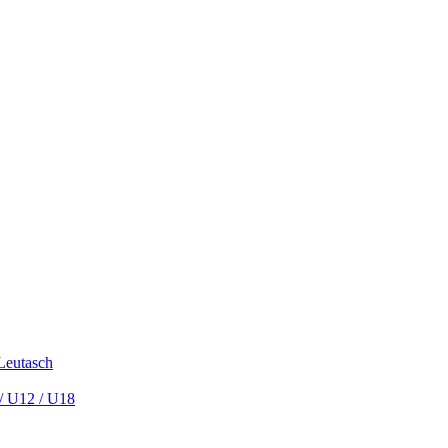
 Leutasch
/ U12 / U18