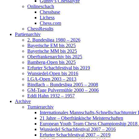
Gunny’s Chessalyze
Onlineschach
Chessbase
Lichess
Chess.com
ChessResults
Partienarchiv
2. Bundesliga 1980 – 2026
Bayerische EM bis 2025
Bayerische MM bis 2025
Oberfrankenarchiv bis 2025
Bamberg-Open bis 2025
Erfurter Schachfestival bis 2019
Wunsiedel-Open bis 2016
LGA-Open 2003 – 2013
Bindlach – Bundesliga 2005 – 2008
GM-Tage Pulvermühle 2000 – 2006
Eddi Hahn 1932 – 1957
Archive
Turnierarchiv
Internationales Mannschafts-Schnellschachturnier
21 Jahre – Oberfränkische Meisterschaften
European Youth Team Chess Championship 2018 
Wunsiedel Schachfestival 2007 – 2016
Erfurter Schachfestival 2007 – 2019