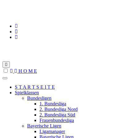
www.steffans-schachseiten.de
H O M E
S T A R T S E I T E
Spielklassen
Bundesligen
1. Bundesliga
2. Bundesliga Nord
2. Bundesliga Süd
Frauenbundesliga
Bayerische Ligen
Ligamanager
Bayerische Ligen