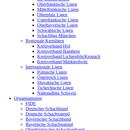
Oberfränkische Ligen
Mittelfränkische Ligen
Oberpfalz Ligen
Unterfränkische Ligen
Oberbayerische Ligen
Schwäbische Ligen
Schachliga München
Regionale Kreisligen
Kreisverband Hof
Kreisverband Bamberg
Kreisverband Lichtenfels/Kronach
Kreisverband Marktredwitz
Internationale Ligen
Polnische Ligen
Österreich Ligen
Slovakische Ligen
Tschechische Ligen
Nationalliga Schweiz
Organisationen
FIDE
Deutscher Schachbund
Deutsche Schachjugend
Bayerischer Schachbund
Bayerische Schachjugend
Oberfränkischer Schachverband