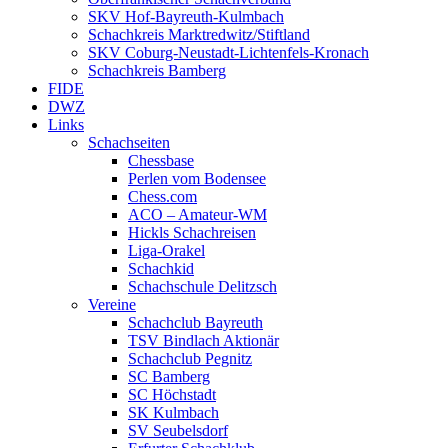
SKV Hof-Bayreuth-Kulmbach
Schachkreis Marktredwitz/Stiftland
SKV Coburg-Neustadt-Lichtenfels-Kronach
Schachkreis Bamberg
FIDE
DWZ
Links
Schachseiten
Chessbase
Perlen vom Bodensee
Chess.com
ACO – Amateur-WM
Hickls Schachreisen
Liga-Orakel
Schachkid
Schachschule Delitzsch
Vereine
Schachclub Bayreuth
TSV Bindlach Aktionär
Schachclub Pegnitz
SC Bamberg
SC Höchstadt
SK Kulmbach
SV Seubelsdorf