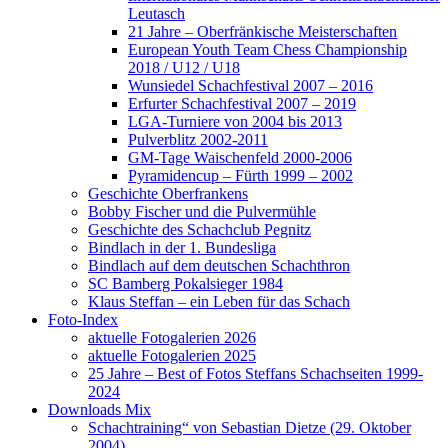
Leutasch
21 Jahre – Oberfränkische Meisterschaften
European Youth Team Chess Championship
2018 / U12 / U18
Wunsiedel Schachfestival 2007 – 2016
Erfurter Schachfestival 2007 – 2019
LGA-Turniere von 2004 bis 2013
Pulverblitz 2002-2011
GM-Tage Waischenfeld 2000-2006
Pyramidencup – Fürth 1999 – 2002
Geschichte Oberfrankens
Bobby Fischer und die Pulvermühle
Geschichte des Schachclub Pegnitz
Bindlach in der 1. Bundesliga
Bindlach auf dem deutschen Schachthron
SC Bamberg Pokalsieger 1984
Klaus Steffan – ein Leben für das Schach
Foto-Index
aktuelle Fotogalerien 2026
aktuelle Fotogalerien 2025
25 Jahre – Best of Fotos Steffans Schachseiten 1999-
2024
Downloads Mix
Schachtraining“ von Sebastian Dietze (29. Oktober
2004)