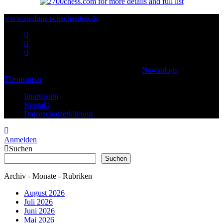
www.steffans-schachseiten.de
© 2026 Klaus Steffan - All rights reserved
|
Newsblogs
von
Themeansar
.
Impressum
Kontakt
Datenschutzerklärung
Anmelden
Suchen
Suchen
Archiv - Monate - Rubriken
August 2026
Juli 2026
Juni 2026
Mai 2026