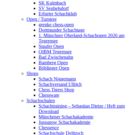
SK Kulmbach
SV Seubelsdorf
Erfurter Schachklub
Open / Turniere
grenke chess-open
Dortmunder Schachtage
1. Münchner Oberland-Schachopen 2026 am
Tegernsee
Staufer Open
OIBM Tegernsee
Bad Zwischenahn
Bamberg Open
Böblinger Open
Shops
Schach Niggemann
Schachversand Ullrich
Chess Tigers Shop
Chessware
Schachschulen
Schachtraining – Sebastian Dietze / Heft zum
Download
Münchener Schachakademie
Jussupow Schachakademie
Chessence
Schachschule Delitzsch