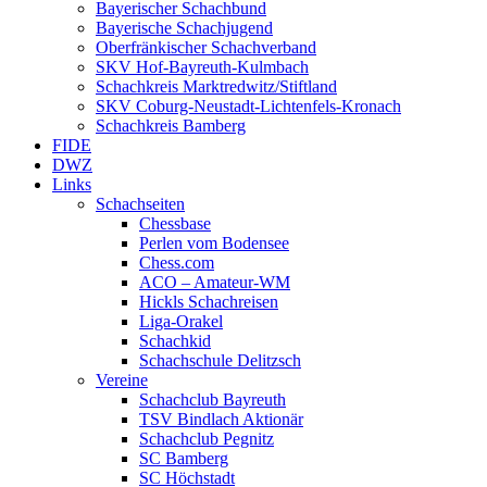
Bayerischer Schachbund
Bayerische Schachjugend
Oberfränkischer Schachverband
SKV Hof-Bayreuth-Kulmbach
Schachkreis Marktredwitz/Stiftland
SKV Coburg-Neustadt-Lichtenfels-Kronach
Schachkreis Bamberg
FIDE
DWZ
Links
Schachseiten
Chessbase
Perlen vom Bodensee
Chess.com
ACO – Amateur-WM
Hickls Schachreisen
Liga-Orakel
Schachkid
Schachschule Delitzsch
Vereine
Schachclub Bayreuth
TSV Bindlach Aktionär
Schachclub Pegnitz
SC Bamberg
SC Höchstadt