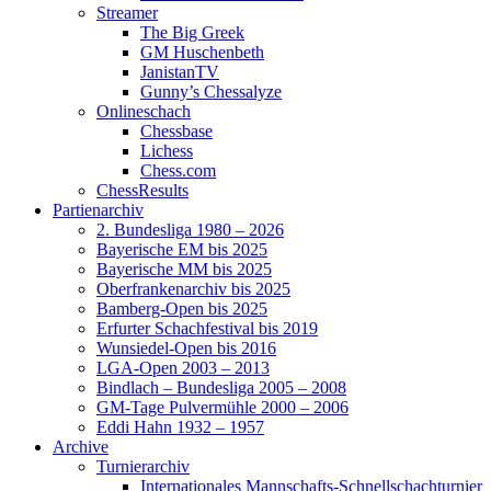
Streamer
The Big Greek
GM Huschenbeth
JanistanTV
Gunny’s Chessalyze
Onlineschach
Chessbase
Lichess
Chess.com
ChessResults
Partienarchiv
2. Bundesliga 1980 – 2026
Bayerische EM bis 2025
Bayerische MM bis 2025
Oberfrankenarchiv bis 2025
Bamberg-Open bis 2025
Erfurter Schachfestival bis 2019
Wunsiedel-Open bis 2016
LGA-Open 2003 – 2013
Bindlach – Bundesliga 2005 – 2008
GM-Tage Pulvermühle 2000 – 2006
Eddi Hahn 1932 – 1957
Archive
Turnierarchiv
Internationales Mannschafts-Schnellschachturnier