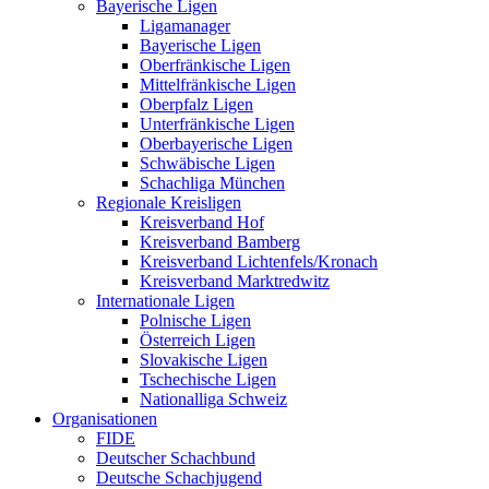
Bayerische Ligen
Ligamanager
Bayerische Ligen
Oberfränkische Ligen
Mittelfränkische Ligen
Oberpfalz Ligen
Unterfränkische Ligen
Oberbayerische Ligen
Schwäbische Ligen
Schachliga München
Regionale Kreisligen
Kreisverband Hof
Kreisverband Bamberg
Kreisverband Lichtenfels/Kronach
Kreisverband Marktredwitz
Internationale Ligen
Polnische Ligen
Österreich Ligen
Slovakische Ligen
Tschechische Ligen
Nationalliga Schweiz
Organisationen
FIDE
Deutscher Schachbund
Deutsche Schachjugend