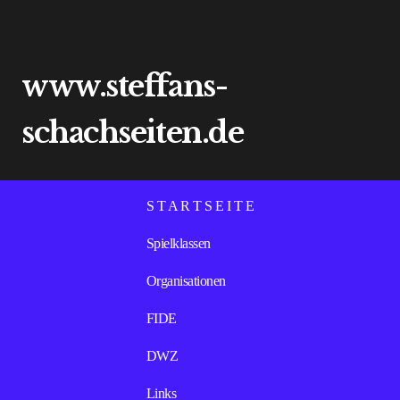
www.steffans-
schachseiten.de
S T A R T S E I T E
Spielklassen
Organisationen
FIDE
DWZ
Links