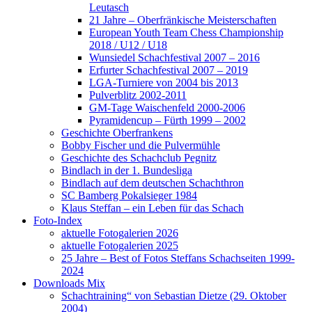
Leutasch
21 Jahre – Oberfränkische Meisterschaften
European Youth Team Chess Championship
2018 / U12 / U18
Wunsiedel Schachfestival 2007 – 2016
Erfurter Schachfestival 2007 – 2019
LGA-Turniere von 2004 bis 2013
Pulverblitz 2002-2011
GM-Tage Waischenfeld 2000-2006
Pyramidencup – Fürth 1999 – 2002
Geschichte Oberfrankens
Bobby Fischer und die Pulvermühle
Geschichte des Schachclub Pegnitz
Bindlach in der 1. Bundesliga
Bindlach auf dem deutschen Schachthron
SC Bamberg Pokalsieger 1984
Klaus Steffan – ein Leben für das Schach
Foto-Index
aktuelle Fotogalerien 2026
aktuelle Fotogalerien 2025
25 Jahre – Best of Fotos Steffans Schachseiten 1999-
2024
Downloads Mix
Schachtraining“ von Sebastian Dietze (29. Oktober
2004)