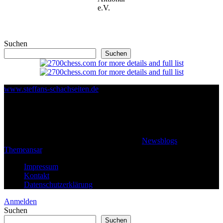
e.V.
Suchen
Suchen
www.steffans-schachseiten.de
© 2026 Klaus Steffan - All rights reserved
|
Newsblogs
von
Themeansar
.
Impressum
Kontakt
Datenschutzerklärung
Anmelden
Suchen
Suchen