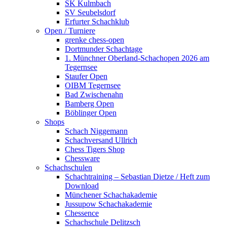
SK Kulmbach
SV Seubelsdorf
Erfurter Schachklub
Open / Turniere
grenke chess-open
Dortmunder Schachtage
1. Münchner Oberland-Schachopen 2026 am
Tegernsee
Staufer Open
OIBM Tegernsee
Bad Zwischenahn
Bamberg Open
Böblinger Open
Shops
Schach Niggemann
Schachversand Ullrich
Chess Tigers Shop
Chessware
Schachschulen
Schachtraining – Sebastian Dietze / Heft zum
Download
Münchener Schachakademie
Jussupow Schachakademie
Chessence
Schachschule Delitzsch