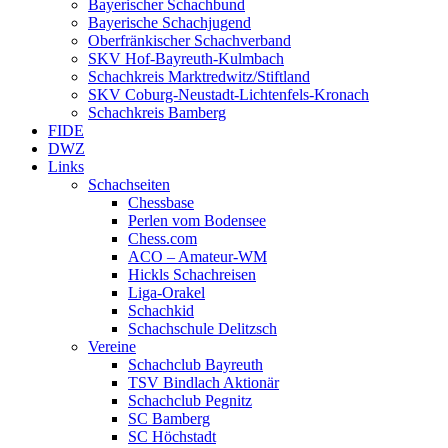
Bayerischer Schachbund
Bayerische Schachjugend
Oberfränkischer Schachverband
SKV Hof-Bayreuth-Kulmbach
Schachkreis Marktredwitz/Stiftland
SKV Coburg-Neustadt-Lichtenfels-Kronach
Schachkreis Bamberg
FIDE
DWZ
Links
Schachseiten
Chessbase
Perlen vom Bodensee
Chess.com
ACO – Amateur-WM
Hickls Schachreisen
Liga-Orakel
Schachkid
Schachschule Delitzsch
Vereine
Schachclub Bayreuth
TSV Bindlach Aktionär
Schachclub Pegnitz
SC Bamberg
SC Höchstadt