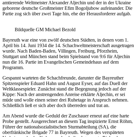
amtierende Weltmeister Alexander Aljechin und der in der Ukraine
geborene deutsche Großmeister Efim Bogoljubow aufeinander. Die
Partie zog sich über zwei Tage hin, ehe der Herausforderer aufgab.
Bildquelle GM Michael Bezold
Bayreuth war eine von zwölf deutschen Städten, in denen vom 1.
April bis 14. Juni 1934 die 14. Schachweltmeisterschaft ausgetragen
wurde. Nach Baden-Baden, Villingen, Freiburg, Pforzheim,
Stuttgart und München stand beim Spielstand von 9:6 für Aljechin
nun die 16. Partie im Evangelischen Gemeindehaus auf dem
Programm.
Gespannt warteten die Schachfreunde, darunter die Bayreuther
Spitzenspieler Eduard Hahn und August Eyser, auf das Duell der
Weltklassespieler. Zunächst stand die Begegnung jedoch auf der
Kippe: Nach der anstrengenden Anreise erklärte Aljechin, er sei
müde und wolle einen seiner drei Ruhetage in Anspruch nehmen.
Schließlich ließ er sich aber doch überreden und trat an.
Am Abend wurde die Geduld der Zuschauer erneut auf eine harte
Probe gestellt. Ausgerechnet an diesem Tag inspizierte Ernst Röhm,
Führer der nationalsozialistischen Sturmabteilung (SA), die
oberfränkische Brigade 77 in Bayreuth. Wegen des verspäteten