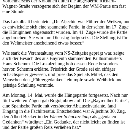
Vorbeimarschs der Kolonnen durch die abgesperrte Richard-
Wagner-Straße verzögerte sich der Beginn der WM-Partie um fast
eine Stunde.
Das Lokalblatt berichtete: „Dr. Aljechin war Führer der Weißen, und
es entwickelte sich eine spannende Partie, in der schon im 17. Zuge
die Königinnen abgetauscht wurden. Im 41. Zuge wurde die Partie
abgebrochen. Sie wird am Dienstag fortgesetzt. Die Stellung ist für
den Weltmeister anscheinend etwas besser.“
Wie stark die Veranstaltung vom NS-Zeitgeist geprägt war, zeigte
auch der Besuch des aus Bayreuth stammenden Kultusministers
Hans Schemm. Die Lokalzeitung hob dessen Rede besonders
hervor. Schemm erklärte, Friedrich der Große sei ein eifriger
Schachspieler gewesen, und pries das Spiel als Mittel, das den
Menschen den „Führergedanken“ einimpfe sowie Weitblick und
geistige Schulung vermittle.
Am Montag, 14. Mai, wurde die Hängepartie fortgesetzt. Nach nur
fünf weiteren Zügen gab Bogoljubow auf. Die „Bayreuther Partie“,
eine Spanische Partie mit verzögerter Abtauschvariante, fand
Eingang in die Fachliteratur. Entscheidend war Aljechins 30. Zug,
den Albert Becker in der
Wiener Schachzeitung
als „genialen
Gedanken“ würdigte: „Ein Gedanke, der nicht leicht zu finden ist
und der Partie großen Reiz verliehen hat.“