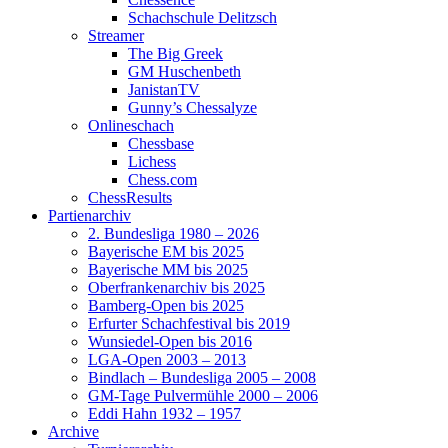
Schachschule Delitzsch
Streamer
The Big Greek
GM Huschenbeth
JanistanTV
Gunny’s Chessalyze
Onlineschach
Chessbase
Lichess
Chess.com
ChessResults
Partienarchiv
2. Bundesliga 1980 – 2026
Bayerische EM bis 2025
Bayerische MM bis 2025
Oberfrankenarchiv bis 2025
Bamberg-Open bis 2025
Erfurter Schachfestival bis 2019
Wunsiedel-Open bis 2016
LGA-Open 2003 – 2013
Bindlach – Bundesliga 2005 – 2008
GM-Tage Pulvermühle 2000 – 2006
Eddi Hahn 1932 – 1957
Archive