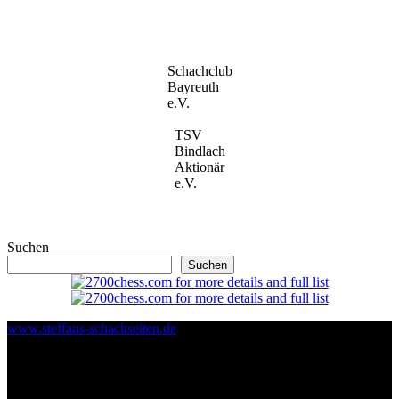
Schachclub
Bayreuth
e.V.
TSV
Bindlach
Aktionär
e.V.
Suchen
Suchen
www.steffans-schachseiten.de