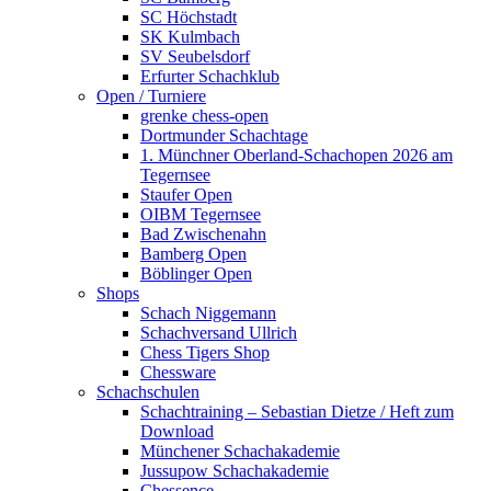
SC Höchstadt
SK Kulmbach
SV Seubelsdorf
Erfurter Schachklub
Open / Turniere
grenke chess-open
Dortmunder Schachtage
1. Münchner Oberland-Schachopen 2026 am
Tegernsee
Staufer Open
OIBM Tegernsee
Bad Zwischenahn
Bamberg Open
Böblinger Open
Shops
Schach Niggemann
Schachversand Ullrich
Chess Tigers Shop
Chessware
Schachschulen
Schachtraining – Sebastian Dietze / Heft zum
Download
Münchener Schachakademie
Jussupow Schachakademie
Chessence