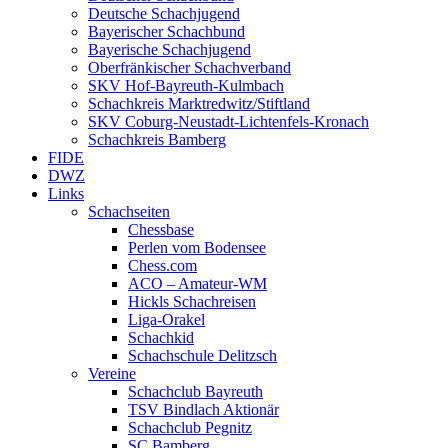
Deutsche Schachjugend
Bayerischer Schachbund
Bayerische Schachjugend
Oberfränkischer Schachverband
SKV Hof-Bayreuth-Kulmbach
Schachkreis Marktredwitz/Stiftland
SKV Coburg-Neustadt-Lichtenfels-Kronach
Schachkreis Bamberg
FIDE
DWZ
Links
Schachseiten
Chessbase
Perlen vom Bodensee
Chess.com
ACO – Amateur-WM
Hickls Schachreisen
Liga-Orakel
Schachkid
Schachschule Delitzsch
Vereine
Schachclub Bayreuth
TSV Bindlach Aktionär
Schachclub Pegnitz
SC Bamberg