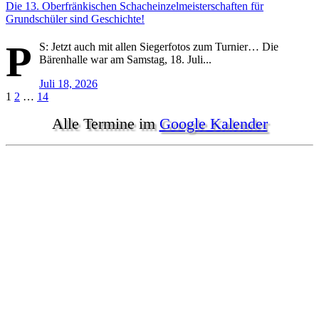
Die 13. Oberfränkischen Schacheinzelmeisterschaften für
Grundschüler sind Geschichte!
P
S: Jetzt auch mit allen Siegerfotos zum Turnier… Die
Bärenhalle war am Samstag, 18. Juli...
Juli 18, 2026
Seitennummerierung
1
2
…
14
der
Alle Termine im
Google Kalender
Beiträge