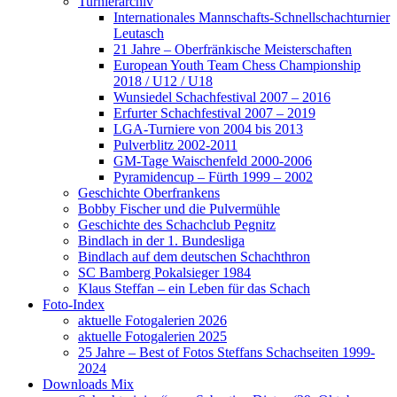
Turnierarchiv
Internationales Mannschafts-Schnellschachturnier
Leutasch
21 Jahre – Oberfränkische Meisterschaften
European Youth Team Chess Championship
2018 / U12 / U18
Wunsiedel Schachfestival 2007 – 2016
Erfurter Schachfestival 2007 – 2019
LGA-Turniere von 2004 bis 2013
Pulverblitz 2002-2011
GM-Tage Waischenfeld 2000-2006
Pyramidencup – Fürth 1999 – 2002
Geschichte Oberfrankens
Bobby Fischer und die Pulvermühle
Geschichte des Schachclub Pegnitz
Bindlach in der 1. Bundesliga
Bindlach auf dem deutschen Schachthron
SC Bamberg Pokalsieger 1984
Klaus Steffan – ein Leben für das Schach
Foto-Index
aktuelle Fotogalerien 2026
aktuelle Fotogalerien 2025
25 Jahre – Best of Fotos Steffans Schachseiten 1999-
2024
Downloads Mix