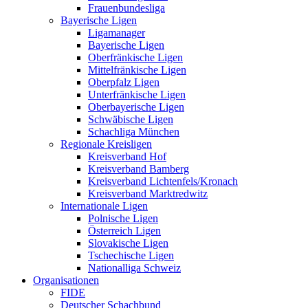
Frauenbundesliga
Bayerische Ligen
Ligamanager
Bayerische Ligen
Oberfränkische Ligen
Mittelfränkische Ligen
Oberpfalz Ligen
Unterfränkische Ligen
Oberbayerische Ligen
Schwäbische Ligen
Schachliga München
Regionale Kreisligen
Kreisverband Hof
Kreisverband Bamberg
Kreisverband Lichtenfels/Kronach
Kreisverband Marktredwitz
Internationale Ligen
Polnische Ligen
Österreich Ligen
Slovakische Ligen
Tschechische Ligen
Nationalliga Schweiz
Organisationen
FIDE
Deutscher Schachbund