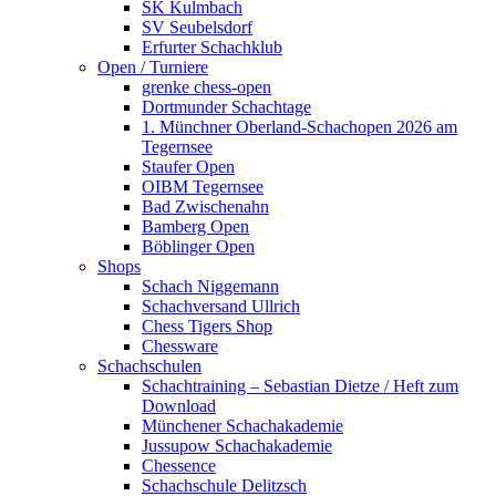
SK Kulmbach
SV Seubelsdorf
Erfurter Schachklub
Open / Turniere
grenke chess-open
Dortmunder Schachtage
1. Münchner Oberland-Schachopen 2026 am
Tegernsee
Staufer Open
OIBM Tegernsee
Bad Zwischenahn
Bamberg Open
Böblinger Open
Shops
Schach Niggemann
Schachversand Ullrich
Chess Tigers Shop
Chessware
Schachschulen
Schachtraining – Sebastian Dietze / Heft zum
Download
Münchener Schachakademie
Jussupow Schachakademie
Chessence
Schachschule Delitzsch