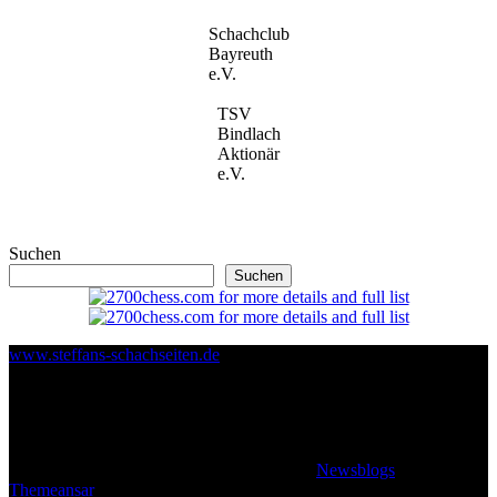
Schachclub
Bayreuth
e.V.
TSV
Bindlach
Aktionär
e.V.
Suchen
Suchen
www.steffans-schachseiten.de
© 2026 Klaus Steffan - All rights reserved
|
Newsblogs
von
Themeansar
.