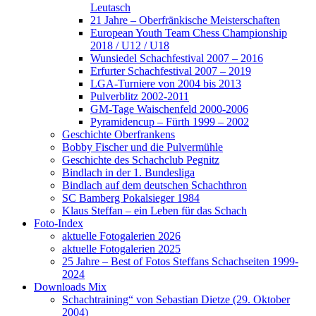
Leutasch
21 Jahre – Oberfränkische Meisterschaften
European Youth Team Chess Championship
2018 / U12 / U18
Wunsiedel Schachfestival 2007 – 2016
Erfurter Schachfestival 2007 – 2019
LGA-Turniere von 2004 bis 2013
Pulverblitz 2002-2011
GM-Tage Waischenfeld 2000-2006
Pyramidencup – Fürth 1999 – 2002
Geschichte Oberfrankens
Bobby Fischer und die Pulvermühle
Geschichte des Schachclub Pegnitz
Bindlach in der 1. Bundesliga
Bindlach auf dem deutschen Schachthron
SC Bamberg Pokalsieger 1984
Klaus Steffan – ein Leben für das Schach
Foto-Index
aktuelle Fotogalerien 2026
aktuelle Fotogalerien 2025
25 Jahre – Best of Fotos Steffans Schachseiten 1999-
2024
Downloads Mix
Schachtraining“ von Sebastian Dietze (29. Oktober
2004)