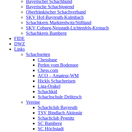
Bayerischer Schachbund
Bayerische Schachjugend
Oberfränkischer Schachverband
SKV Hof-Bayreuth-Kulmbach
Schachkreis Marktredwitz/Stiftland
SKV Coburg-Neustadt-Lichtenfels-Kronach
Schachkreis Bamberg
FIDE
DWZ
Links
Schachseiten
Chessbase
Perlen vom Bodensee
Chess.com
ACO – Amateur-WM
Hickls Schachreisen
Liga-Orakel
Schachkid
Schachschule Delitzsch
Vereine
Schachclub Bayreuth
TSV Bindlach Aktionär
Schachclub Pegnitz
SC Bamberg
SC Höchstadt