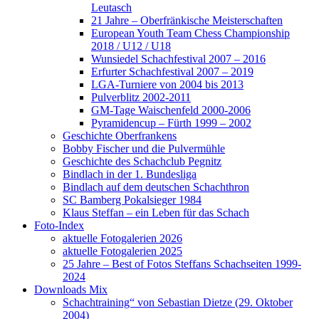
Leutasch
21 Jahre – Oberfränkische Meisterschaften
European Youth Team Chess Championship
2018 / U12 / U18
Wunsiedel Schachfestival 2007 – 2016
Erfurter Schachfestival 2007 – 2019
LGA-Turniere von 2004 bis 2013
Pulverblitz 2002-2011
GM-Tage Waischenfeld 2000-2006
Pyramidencup – Fürth 1999 – 2002
Geschichte Oberfrankens
Bobby Fischer und die Pulvermühle
Geschichte des Schachclub Pegnitz
Bindlach in der 1. Bundesliga
Bindlach auf dem deutschen Schachthron
SC Bamberg Pokalsieger 1984
Klaus Steffan – ein Leben für das Schach
Foto-Index
aktuelle Fotogalerien 2026
aktuelle Fotogalerien 2025
25 Jahre – Best of Fotos Steffans Schachseiten 1999-
2024
Downloads Mix
Schachtraining“ von Sebastian Dietze (29. Oktober
2004)