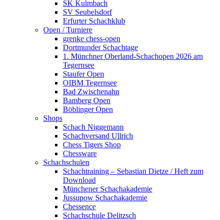
SK Kulmbach
SV Seubelsdorf
Erfurter Schachklub
Open / Turniere
grenke chess-open
Dortmunder Schachtage
1. Münchner Oberland-Schachopen 2026 am
Tegernsee
Staufer Open
OIBM Tegernsee
Bad Zwischenahn
Bamberg Open
Böblinger Open
Shops
Schach Niggemann
Schachversand Ullrich
Chess Tigers Shop
Chessware
Schachschulen
Schachtraining – Sebastian Dietze / Heft zum
Download
Münchener Schachakademie
Jussupow Schachakademie
Chessence
Schachschule Delitzsch