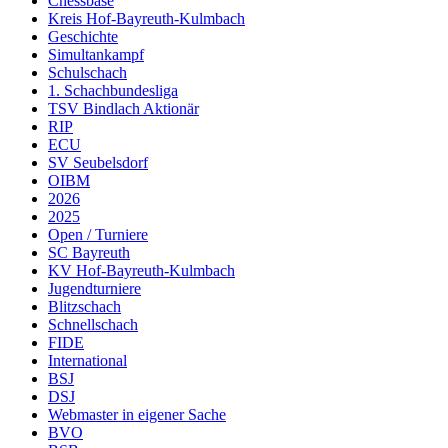
Chessbase
Kreis Hof-Bayreuth-Kulmbach
Geschichte
Simultankampf
Schulschach
1. Schachbundesliga
TSV Bindlach Aktionär
RIP
ECU
SV Seubelsdorf
OIBM
2026
2025
Open / Turniere
SC Bayreuth
KV Hof-Bayreuth-Kulmbach
Jugendturniere
Blitzschach
Schnellschach
FIDE
International
BSJ
DSJ
Webmaster in eigener Sache
BVO