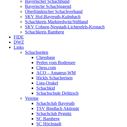
Bayerischer Schachbund
Bayerische Schachjugend
Oberfränkischer Schachverband
SKV Hof-Bayreuth-Kulmbach
Schachkreis Marktredwitz/Stiftland
SKV Coburg-Neustadt-Lichtenfels-Kronach
Schachkreis Bamberg
FIDE
DWZ
Links
Schachseiten
Chessbase
Perlen vom Bodensee
Chess.com
ACO – Amateur-WM
Hickls Schachreisen
Liga-Orakel
Schachkid
Schachschule Delitzsch
Vereine
Schachclub Bayreuth
TSV Bindlach Aktionär
Schachclub Pegnitz
SC Bamberg
SC Höchstadt