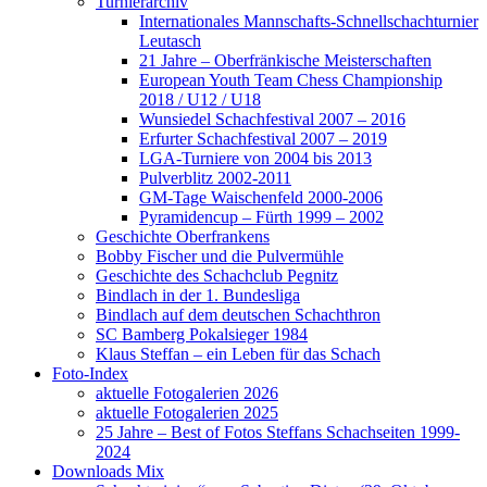
Turnierarchiv
Internationales Mannschafts-Schnellschachturnier
Leutasch
21 Jahre – Oberfränkische Meisterschaften
European Youth Team Chess Championship
2018 / U12 / U18
Wunsiedel Schachfestival 2007 – 2016
Erfurter Schachfestival 2007 – 2019
LGA-Turniere von 2004 bis 2013
Pulverblitz 2002-2011
GM-Tage Waischenfeld 2000-2006
Pyramidencup – Fürth 1999 – 2002
Geschichte Oberfrankens
Bobby Fischer und die Pulvermühle
Geschichte des Schachclub Pegnitz
Bindlach in der 1. Bundesliga
Bindlach auf dem deutschen Schachthron
SC Bamberg Pokalsieger 1984
Klaus Steffan – ein Leben für das Schach
Foto-Index
aktuelle Fotogalerien 2026
aktuelle Fotogalerien 2025
25 Jahre – Best of Fotos Steffans Schachseiten 1999-
2024
Downloads Mix