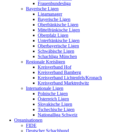
Frauenbundesliga
Bayerische Ligen
Ligamanager
Bayerische Ligen
Oberfränkische Ligen
Mittelfränkische Ligen
Oberpfalz Ligen
Unterfränkische Ligen
Oberbayerische Ligen
Schwäbische Ligen
Schachliga München
Regionale Kreisligen
Kreisverband Hof
Kreisverband Bamberg
Kreisverband Lichtenfels/Kronach
Kreisverband Marktredwitz
Internationale Ligen
Polnische Ligen
Österreich Ligen
Slovakische Ligen
Tschechische Ligen
Nationalliga Schweiz
Organisationen
FIDE
Deutscher Schachbund