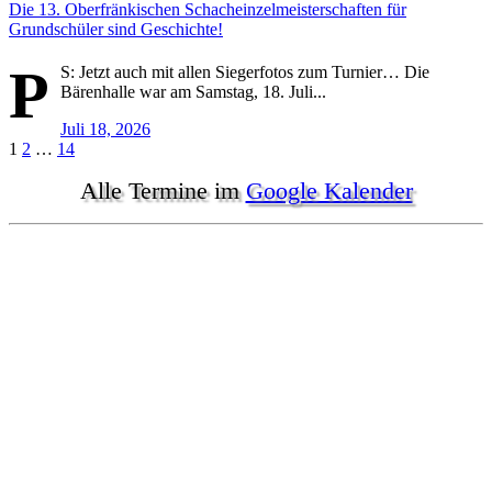
Die 13. Oberfränkischen Schacheinzelmeisterschaften für
Grundschüler sind Geschichte!
P
S: Jetzt auch mit allen Siegerfotos zum Turnier… Die
Bärenhalle war am Samstag, 18. Juli...
Juli 18, 2026
Seitennummerierung
1
2
…
14
der
Alle Termine im
Google Kalender
Beiträge