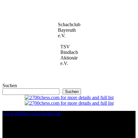
Schachclub
Bayreuth
e.V.
TSV
Bindlach
Aktionär
e.V.
Suchen
Suchen
www.steffans-schachseiten.de