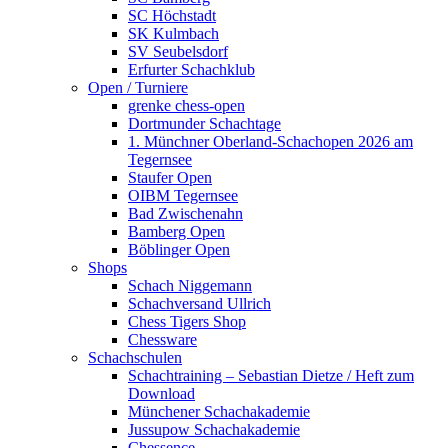
SC Höchstadt
SK Kulmbach
SV Seubelsdorf
Erfurter Schachklub
Open / Turniere
grenke chess-open
Dortmunder Schachtage
1. Münchner Oberland-Schachopen 2026 am
Tegernsee
Staufer Open
OIBM Tegernsee
Bad Zwischenahn
Bamberg Open
Böblinger Open
Shops
Schach Niggemann
Schachversand Ullrich
Chess Tigers Shop
Chessware
Schachschulen
Schachtraining – Sebastian Dietze / Heft zum
Download
Münchener Schachakademie
Jussupow Schachakademie
Chessence