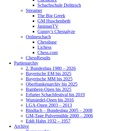
Schachschule Delitzsch
Streamer
The Big Greek
GM Huschenbeth
JanistanTV
Gunny’s Chessalyze
Onlineschach
Chessbase
Lichess
Chess.com
ChessResults
Partienarchiv
2. Bundesliga 1980 – 2026
Bayerische EM bis 2025
Bayerische MM bis 2025
Oberfrankenarchiv bis 2025
Bamberg-Open bis 2025
Erfurter Schachfestival bis 2019
Wunsiedel-Open bis 2016
LGA-Open 2003 – 2013
Bindlach – Bundesliga 2005 – 2008
GM-Tage Pulvermühle 2000 – 2006
Eddi Hahn 1932 – 1957
Archive