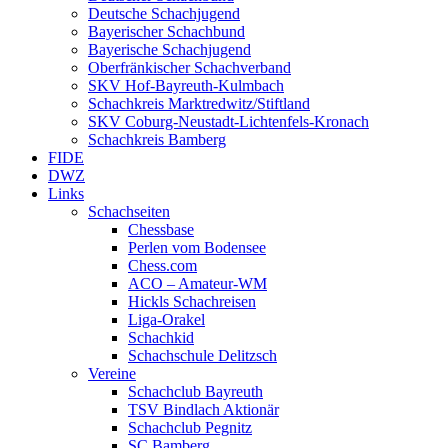
Deutsche Schachjugend
Bayerischer Schachbund
Bayerische Schachjugend
Oberfränkischer Schachverband
SKV Hof-Bayreuth-Kulmbach
Schachkreis Marktredwitz/Stiftland
SKV Coburg-Neustadt-Lichtenfels-Kronach
Schachkreis Bamberg
FIDE
DWZ
Links
Schachseiten
Chessbase
Perlen vom Bodensee
Chess.com
ACO – Amateur-WM
Hickls Schachreisen
Liga-Orakel
Schachkid
Schachschule Delitzsch
Vereine
Schachclub Bayreuth
TSV Bindlach Aktionär
Schachclub Pegnitz
SC Bamberg