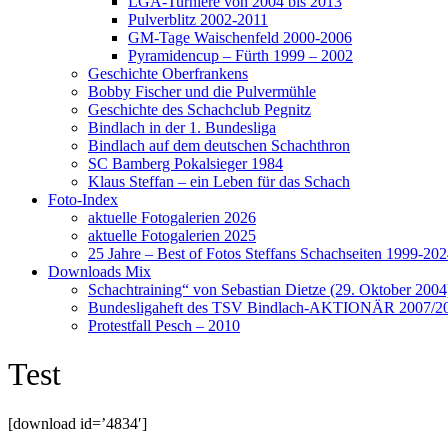
LGA-Turniere von 2004 bis 2013
Pulverblitz 2002-2011
GM-Tage Waischenfeld 2000-2006
Pyramidencup – Fürth 1999 – 2002
Geschichte Oberfrankens
Bobby Fischer und die Pulvermühle
Geschichte des Schachclub Pegnitz
Bindlach in der 1. Bundesliga
Bindlach auf dem deutschen Schachthron
SC Bamberg Pokalsieger 1984
Klaus Steffan – ein Leben für das Schach
Foto-Index
aktuelle Fotogalerien 2026
aktuelle Fotogalerien 2025
25 Jahre – Best of Fotos Steffans Schachseiten 1999-20
Downloads Mix
Schachtraining“ von Sebastian Dietze (29. Oktober 2004
Bundesligaheft des TSV Bindlach-AKTIONÄR 2007/2
Protestfall Pesch – 2010
Test
[download id=’4834′]