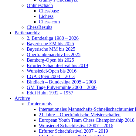
Onlineschach
Chessbase
Lichess
Chess.com
ChessResults
Partienarchiv
2. Bundesliga 1980 – 2026
Bayerische EM bis 2025
Bayerische MM bis 2025
Oberfrankenarchiv bis 2025
Bamberg-Open bis 2025
Erfurter Schachfestival bis 2019
Wunsiedel-Open bis 2016
LGA-Open 2003 – 2013
Bindlach – Bundesliga 2005 – 2008
GM-Tage Pulvermühle 2000 – 2006
Eddi Hahn 1932 – 1957
Archive
Turnierarchiv
Internationales Mannschafts-Schnellschachturnier
21 Jahre – Oberfränkische Meisterschaften
European Youth Team Chess Championship 2018 
Wunsiedel Schachfestival 2007 – 2016
Erfurter Schachfestival 2007 – 2019