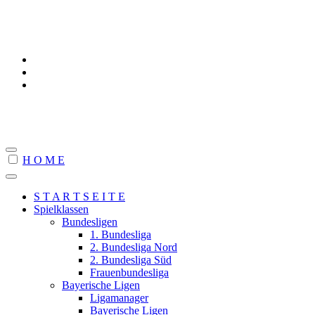
www.steffans-schachseiten.de
H O M E
S T A R T S E I T E
Spielklassen
Bundesligen
1. Bundesliga
2. Bundesliga Nord
2. Bundesliga Süd
Frauenbundesliga
Bayerische Ligen
Ligamanager
Bayerische Ligen