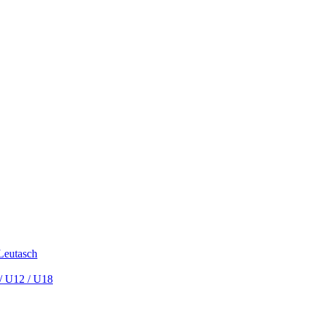
 Leutasch
/ U12 / U18