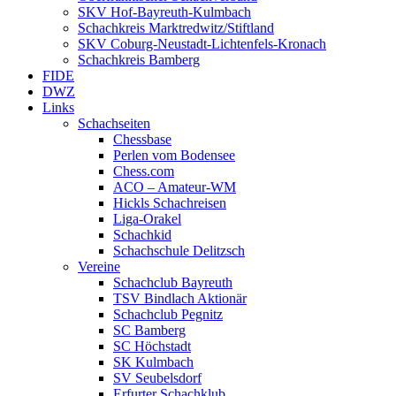
SKV Hof-Bayreuth-Kulmbach
Schachkreis Marktredwitz/Stiftland
SKV Coburg-Neustadt-Lichtenfels-Kronach
Schachkreis Bamberg
FIDE
DWZ
Links
Schachseiten
Chessbase
Perlen vom Bodensee
Chess.com
ACO – Amateur-WM
Hickls Schachreisen
Liga-Orakel
Schachkid
Schachschule Delitzsch
Vereine
Schachclub Bayreuth
TSV Bindlach Aktionär
Schachclub Pegnitz
SC Bamberg
SC Höchstadt
SK Kulmbach
SV Seubelsdorf
Erfurter Schachklub