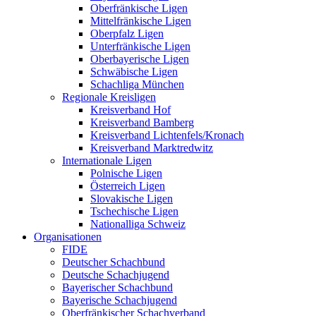
Oberfränkische Ligen
Mittelfränkische Ligen
Oberpfalz Ligen
Unterfränkische Ligen
Oberbayerische Ligen
Schwäbische Ligen
Schachliga München
Regionale Kreisligen
Kreisverband Hof
Kreisverband Bamberg
Kreisverband Lichtenfels/Kronach
Kreisverband Marktredwitz
Internationale Ligen
Polnische Ligen
Österreich Ligen
Slovakische Ligen
Tschechische Ligen
Nationalliga Schweiz
Organisationen
FIDE
Deutscher Schachbund
Deutsche Schachjugend
Bayerischer Schachbund
Bayerische Schachjugend
Oberfränkischer Schachverband