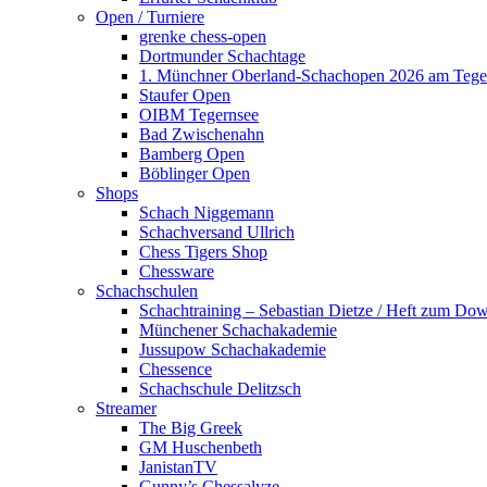
Open / Turniere
grenke chess-open
Dortmunder Schachtage
1. Münchner Oberland-Schachopen 2026 am Tege
Staufer Open
OIBM Tegernsee
Bad Zwischenahn
Bamberg Open
Böblinger Open
Shops
Schach Niggemann
Schachversand Ullrich
Chess Tigers Shop
Chessware
Schachschulen
Schachtraining – Sebastian Dietze / Heft zum Do
Münchener Schachakademie
Jussupow Schachakademie
Chessence
Schachschule Delitzsch
Streamer
The Big Greek
GM Huschenbeth
JanistanTV
Gunny’s Chessalyze