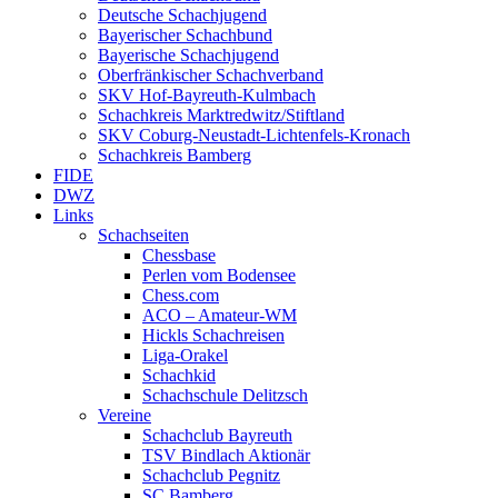
Deutsche Schachjugend
Bayerischer Schachbund
Bayerische Schachjugend
Oberfränkischer Schachverband
SKV Hof-Bayreuth-Kulmbach
Schachkreis Marktredwitz/Stiftland
SKV Coburg-Neustadt-Lichtenfels-Kronach
Schachkreis Bamberg
FIDE
DWZ
Links
Schachseiten
Chessbase
Perlen vom Bodensee
Chess.com
ACO – Amateur-WM
Hickls Schachreisen
Liga-Orakel
Schachkid
Schachschule Delitzsch
Vereine
Schachclub Bayreuth
TSV Bindlach Aktionär
Schachclub Pegnitz
SC Bamberg