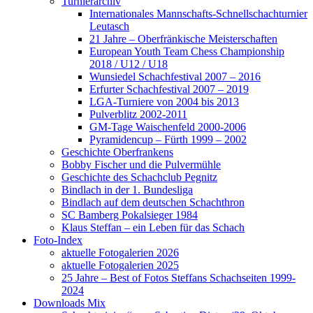
Turnierarchiv
Internationales Mannschafts-Schnellschachturnier
Leutasch
21 Jahre – Oberfränkische Meisterschaften
European Youth Team Chess Championship
2018 / U12 / U18
Wunsiedel Schachfestival 2007 – 2016
Erfurter Schachfestival 2007 – 2019
LGA-Turniere von 2004 bis 2013
Pulverblitz 2002-2011
GM-Tage Waischenfeld 2000-2006
Pyramidencup – Fürth 1999 – 2002
Geschichte Oberfrankens
Bobby Fischer und die Pulvermühle
Geschichte des Schachclub Pegnitz
Bindlach in der 1. Bundesliga
Bindlach auf dem deutschen Schachthron
SC Bamberg Pokalsieger 1984
Klaus Steffan – ein Leben für das Schach
Foto-Index
aktuelle Fotogalerien 2026
aktuelle Fotogalerien 2025
25 Jahre – Best of Fotos Steffans Schachseiten 1999-
2024
Downloads Mix