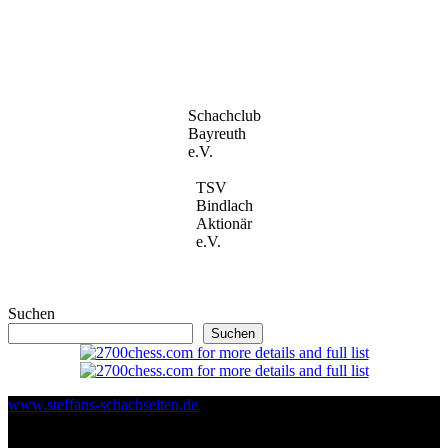
Schachclub
Bayreuth
e.V.
TSV
Bindlach
Aktionär
e.V.
Suchen
Suchen
www.steffans-schachseiten.de