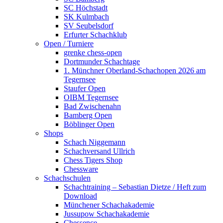
SC Höchstadt
SK Kulmbach
SV Seubelsdorf
Erfurter Schachklub
Open / Turniere
grenke chess-open
Dortmunder Schachtage
1. Münchner Oberland-Schachopen 2026 am
Tegernsee
Staufer Open
OIBM Tegernsee
Bad Zwischenahn
Bamberg Open
Böblinger Open
Shops
Schach Niggemann
Schachversand Ullrich
Chess Tigers Shop
Chessware
Schachschulen
Schachtraining – Sebastian Dietze / Heft zum
Download
Münchener Schachakademie
Jussupow Schachakademie
Chessence