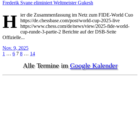
Frederik Svane eliminiert Weltmeister Gukesh
H
ier die Zusammenfassung im Netz zum FIDE-World Cuo
https://de.chessbase.com/post/world-cup-2025-live
https://www.chess.com/de/news/view/2025-fide-world-
cup-runde-3-partie-2 Berichte auf der DSB-Seite
Offizielle...
Nov. 9, 2025
Seitennummerierung
1
…
6
7
8
…
14
der
Alle Termine im
Google Kalender
Beiträge