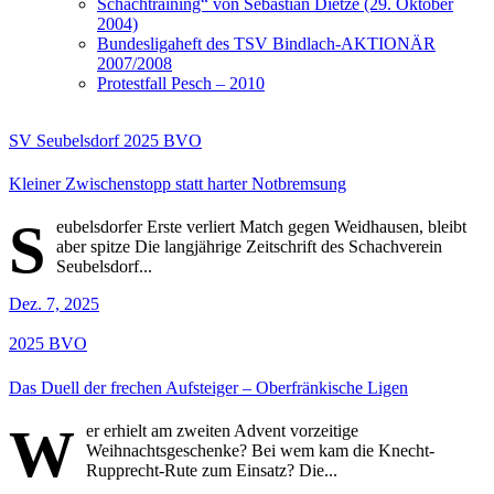
Schachtraining“ von Sebastian Dietze (29. Oktober
2004)
Bundesligaheft des TSV Bindlach-AKTIONÄR
2007/2008
Protestfall Pesch – 2010
SV Seubelsdorf
2025
BVO
Kleiner Zwischenstopp statt harter Notbremsung
S
eubelsdorfer Erste verliert Match gegen Weidhausen, bleibt
aber spitze Die langjährige Zeitschrift des Schachverein
Seubelsdorf...
Dez. 7, 2025
2025
BVO
Das Duell der frechen Aufsteiger – Oberfränkische Ligen
W
er erhielt am zweiten Advent vorzeitige
Weihnachtsgeschenke? Bei wem kam die Knecht-
Rupprecht-Rute zum Einsatz? Die...