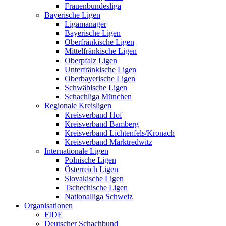
Frauenbundesliga
Bayerische Ligen
Ligamanager
Bayerische Ligen
Oberfränkische Ligen
Mittelfränkische Ligen
Oberpfalz Ligen
Unterfränkische Ligen
Oberbayerische Ligen
Schwäbische Ligen
Schachliga München
Regionale Kreisligen
Kreisverband Hof
Kreisverband Bamberg
Kreisverband Lichtenfels/Kronach
Kreisverband Marktredwitz
Internationale Ligen
Polnische Ligen
Österreich Ligen
Slovakische Ligen
Tschechische Ligen
Nationalliga Schweiz
Organisationen
FIDE
Deutscher Schachbund