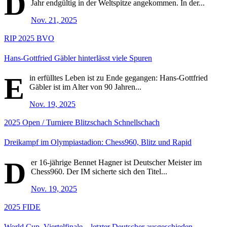
D
Jahr endgültig in der Weltspitze angekommen. In der...
Nov. 21, 2025
RIP
2025
BVO
Hans-Gottfried Gäbler hinterlässt viele Spuren
E
in erfülltes Leben ist zu Ende gegangen: Hans-Gottfried
Gäbler ist im Alter von 90 Jahren...
Nov. 19, 2025
2025
Open / Turniere
Blitzschach
Schnellschach
Dreikampf im Olympiastadion: Chess960, Blitz und Rapid
D
er 16-jährige Bennet Hagner ist Deutscher Meister im
Chess960. Der IM sicherte sich den Titel...
Nov. 19, 2025
2025
FIDE
World Cup, Viertelfinale – letzter Deutscher ausgeschieden