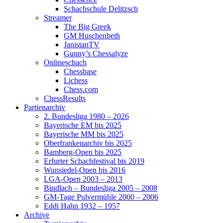
Schachschule Delitzsch
Streamer
The Big Greek
GM Huschenbeth
JanistanTV
Gunny’s Chessalyze
Onlineschach
Chessbase
Lichess
Chess.com
ChessResults
Partienarchiv
2. Bundesliga 1980 – 2026
Bayerische EM bis 2025
Bayerische MM bis 2025
Oberfrankenarchiv bis 2025
Bamberg-Open bis 2025
Erfurter Schachfestival bis 2019
Wunsiedel-Open bis 2016
LGA-Open 2003 – 2013
Bindlach – Bundesliga 2005 – 2008
GM-Tage Pulvermühle 2000 – 2006
Eddi Hahn 1932 – 1957
Archive