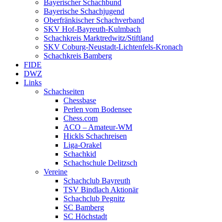
Bayerischer Schachbund
Bayerische Schachjugend
Oberfränkischer Schachverband
SKV Hof-Bayreuth-Kulmbach
Schachkreis Marktredwitz/Stiftland
SKV Coburg-Neustadt-Lichtenfels-Kronach
Schachkreis Bamberg
FIDE
DWZ
Links
Schachseiten
Chessbase
Perlen vom Bodensee
Chess.com
ACO – Amateur-WM
Hickls Schachreisen
Liga-Orakel
Schachkid
Schachschule Delitzsch
Vereine
Schachclub Bayreuth
TSV Bindlach Aktionär
Schachclub Pegnitz
SC Bamberg
SC Höchstadt