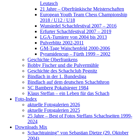
Leutasch
21 Jahre – Oberfränkische Meisterschaften
European Youth Team Chess Championship
2018 / U12 / U18
Wunsiedel Schachfestival 2007 – 2016
Erfurter Schachfestival 2007 – 2019
LGA-Turniere von 2004 bis 2013
Pulverblitz 2002-2011
GM-Tage Waischenfeld 2000-2006
Pyramidencup – Fürth 1999 – 2002
Geschichte Oberfrankens
Bobby Fischer und die Pulvermühle
Geschichte des Schachclub Pegnitz
Bindlach in der 1. Bundesliga
Bindlach auf dem deutschen Schachthron
SC Bamberg Pokalsieger 1984
Klaus Steffan – ein Leben für das Schach
Foto-Index
aktuelle Fotogalerien 2026
aktuelle Fotogalerien 2025
25 Jahre – Best of Fotos Steffans Schachseiten 1999-
2024
Downloads Mix
Schachtraining“ von Sebastian Dietze (29. Oktober
2004)