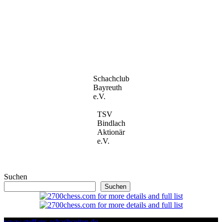
Schachclub
Bayreuth
e.V.
TSV
Bindlach
Aktionär
e.V.
Suchen
Suchen
www.steffans-schachseiten.de