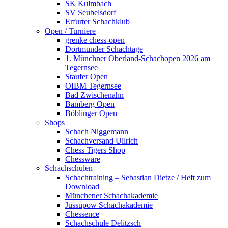
SK Kulmbach
SV Seubelsdorf
Erfurter Schachklub
Open / Turniere
grenke chess-open
Dortmunder Schachtage
1. Münchner Oberland-Schachopen 2026 am
Tegernsee
Staufer Open
OIBM Tegernsee
Bad Zwischenahn
Bamberg Open
Böblinger Open
Shops
Schach Niggemann
Schachversand Ullrich
Chess Tigers Shop
Chessware
Schachschulen
Schachtraining – Sebastian Dietze / Heft zum
Download
Münchener Schachakademie
Jussupow Schachakademie
Chessence
Schachschule Delitzsch